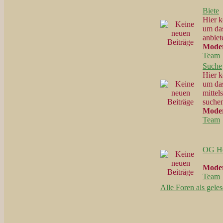
Biete
Hier k
um da
anbiet
Mode
Team
Suche
Hier k
um da
mittel
suche
Mode
Team
OG H
Mode
Team
Alle Foren als gele