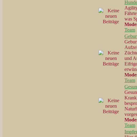
Hunde
Agilit
Fährte
was S
Mode
Team
Gebur
Geburt
Aufze
Züchte
und A
Eifri
erwün
Mode
Team
Gesun
Gesund
Krank
bespr
Natur
vorges
Mode
Team
Impfe