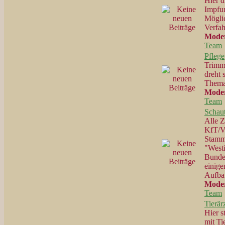
Hier d
Impfu
Mögli
Verfah
Mode
Team
Pflege
Trimme
dreht 
Thema
Mode
Team
Schau
Alle 
KfT/V
Stamm
"Westi
Bunde
einige
Aufba
Mode
Team
Tierär
Hier s
mit Ti