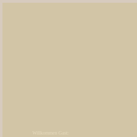
Willkommen Gast: