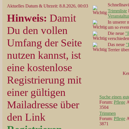
Schnellnav
Aktuelles Datum & Uhrzeit: 8.8.2026, 00:03
Trimmliste
Hinweis:
Damit
Veranstalt
In unserer
Du den vollen
um so event
Die neue
"
verschieden
Umfang der Seite
Das neue
"
Terrier über
nutzen kannst, ist
eine kostenlose
Ken
Registrierung mit
einer gültigen
Suche einen gut
Mailadresse über
Forum:
Pflege
A
3504
Trimmen
den Link
Forum:
Pflege
A
3871