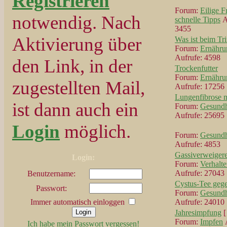
Registrieren
Forum:
Eilige F
notwendig. Nach
schnelle Tipps
A
3455
Aktivierung über
Was ist beim Tr
Forum:
Ernähru
Aufrufe: 4598
den Link, in der
Trockenfutter
Forum:
Ernähru
zugestellten Mail,
Aufrufe: 17256
Lungenfibrose mi
ist dann auch ein
Forum:
Gesundh
Aufrufe: 25695
Login
möglich.
Forum:
Gesundh
Aufrufe: 4853
Gassiverweiger
Login:
Forum:
Verhalt
Aufrufe: 27043
Benutzername:
Cystus-Tee gege
Passwort:
Forum:
Gesundh
Immer automatisch einloggen
Aufrufe: 24010
Jahresimpfung
Forum:
Impfen
A
Ich habe mein Passwort vergessen!