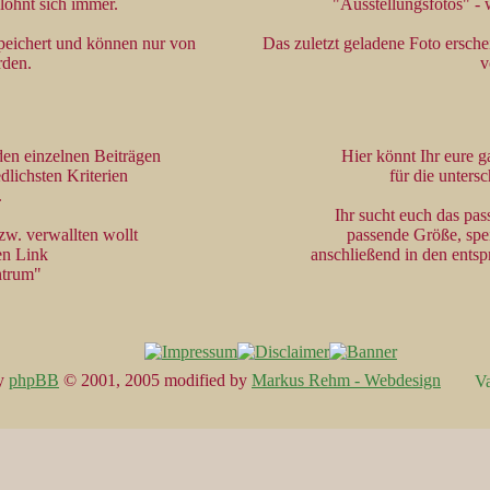
lohnt sich immer.
"Ausstellungsfotos" -
peichert und können nur von
Das zuletzt geladene Foto erschei
rden.
v
 den einzelnen Beiträgen
Hier könnt Ihr eure 
lichsten Kriterien
für die unters
.
Ihr sucht euch das pass
zw. verwallten wollt
passende Größe, spei
den Link
anschließend in den ents
ntrum"
y
phpBB
© 2001, 2005 modified by
Markus Rehm - Webdesign