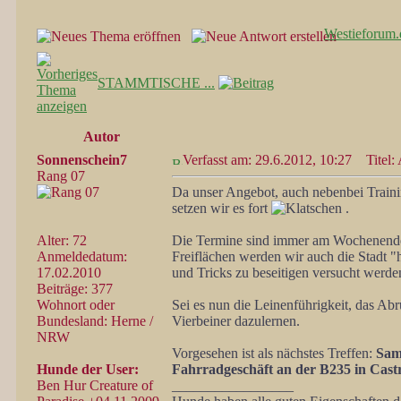
Westieforum.
STAMMTISCHE ...
Autor
Sonnenschein7
Verfasst am: 29.6.2012, 10:27
Titel
Rang 07
Da unser Angebot, auch nebenbei Trainin
setzen wir es fort
.
Alter: 72
Die Termine sind immer am Wochenende
Anmeldedatum:
Freiflächen werden wir auch die Stadt "
17.02.2010
und Tricks zu beseitigen versucht werde
Beiträge: 377
Wohnort oder
Sei es nun die Leinenführigkeit, das Ab
Bundesland: Herne /
Vierbeiner dazulernen.
NRW
Vorgesehen ist als nächstes Treffen:
Sam
Hunde der User:
Fahrradgeschäft an der B235 in Cast
Ben Hur Creature of
_________________