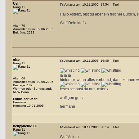
Ushi
Verfasst am: 10.11.2005, 14:54
Titel:
Rang 11
Hallo Asterix, bist du aber ein fescher Bursch, 
Wuff Dein Idefix
Alter: 70
Anmeldedatum: 09.06.2005
Beiträge: 2212
else
Verfasst am: 10.11.2005, 16:45
Titel:
Rang 11
ja ja ja
Alter: 66
hinterher, wenn alles vorbei ist, dann können 
Anmeldedatum: 30.05.2005
Beiträge: 1895
Wohnort oder Bundesland:
fesch schaust du aus, asterix
NRW Bonn
wuffigen gruss
Hunde der User:
Hermann
Hermann 19.01.2005
hermann
nellypirelli2000
Verfasst am: 10.11.2005, 20:14
Titel:
Rang 11
Wuff Asterix,