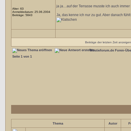
ja ja....auf der Terrasse musste ich auch immer
Alter: 63
Anmeldedatum: 25.06.2004
Ja, das kenne ich nur zu gut. Aber danach fühlt
Beiträge: 5843
Beiträge der letzten Zeit anzeige
Westieforum.de Foren-Übe
Seite
1
von
1
Thema
Autor
F