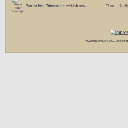
Was ist beim Trimmtermin wirklich not...
Tintus
Ernäh
Powered by
phpBB
© 2001, 2005 modif