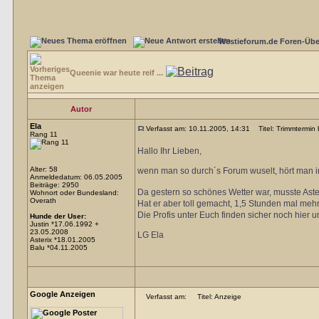
Westieforum.de Foren-Übe
Queenie war heute reif ...
Autor
Ela
Verfasst am: 10.11.2005, 14:31
Titel: Trimmtermin 
Rang 11
Hallo Ihr Lieben,
Alter: 58
wenn man so durch´s Forum wuselt, hört man i
Anmeldedatum: 06.05.2005
Beiträge: 2950
Da gestern so schönes Wetter war, musste Aste
Wohnort oder Bundesland:
Overath
Hat er aber toll gemacht, 1,5 Stunden mal mehr
Die Profis unter Euch finden sicher noch hier 
Hunde der User:
Justin *17.06.1992 +
23.05.2008
LG Ela
Asterix *18.01.2005
Balu *04.11.2005
Google Anzeigen
Verfasst am:
Titel: Anzeige