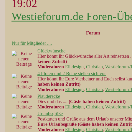
19:02
Westieforum.de Foren-Übe
Forum
Nur für Mitglieder ....
Glückwünsche
Hier könnt Ihr Glückwünsche aller Art reinsetzen .
keinen Zutritt)
Moderatoren
Ellidesign
,
Christian
,
Westieforum-
4 Pfoten und 2 Beine stellen sich vor
Hier könnt Ihr Eure Vierbeiner und Euch selbst kurz
haben keinen Zutritt)
Moderatoren
Ellidesign
,
Christian
,
Westieforum-
Plauderecke
Dies und das ....
(Gäste haben keinen Zutritt)
Moderatoren
Ellidesign
,
Christian
,
Westieforum-
Urlaubsgrüße
Postkarten und Grüße aus dem Urlaub unserer Mit
Eure Urlaubsgrüße (Gäste haben keinen Zutrit
Moderatoren
Ellidesign
,
Christian
,
Westieforum-