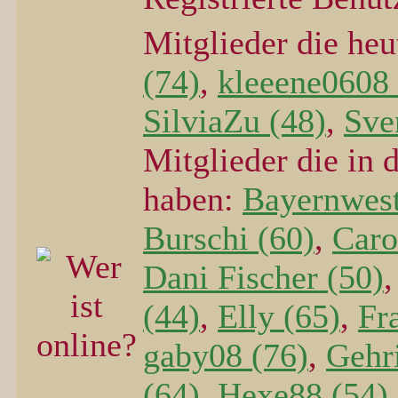
Mitglieder die he
(74)
,
kleeene0608 
SilviaZu (48)
,
Sve
Mitglieder die in 
haben:
Bayernwest
Burschi (60)
,
Caro
Dani Fischer (50)
(44)
,
Elly (65)
,
Fr
gaby08 (76)
,
Gehr
(64)
,
Hexe88 (54)