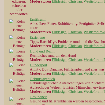
Moderatoren
Ellidesign
,
Christian
,
Westieforum-
Ernährung
Alles übers Futter, Rohfütterung, Fertigfutter, Sel
u.s.w.
Moderatoren
Ellidesign
,
Christian
,
Westieforum-
Erziehung
Tipps, Ratschläge, Probleme rund umd die Erziehun
Moderatoren
Ellidesign
,
Christian
,
Westieforum-
Hund und Recht
Rechtliches rund um den Hund
Moderatoren
Ellidesign
,
Christian
,
Westieforum-
Hundesport
Agility, Dog-Dancing, Fährtenarbeit und alles wa
Moderatoren
Ellidesign
,
Christian
,
Westieforum-
Geburtstagebuch
Geburtstagebücher, Aufzeichnungen von Züchtern,
Aufzucht der Welpen. Eifriges Mitmachen erwünsc
Moderatoren
Ellidesign
,
Christian
,
Westieforum-
Gesundheit
Gesund und fit. Krankheiten werden besprochen, 