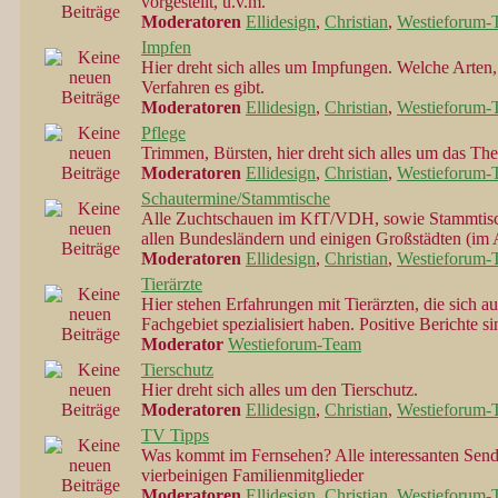
vorgestellt, u.v.m.
Moderatoren
Ellidesign
,
Christian
,
Westieforum-
Impfen
Hier dreht sich alles um Impfungen. Welche Arten
Verfahren es gibt.
Moderatoren
Ellidesign
,
Christian
,
Westieforum-
Pflege
Trimmen, Bürsten, hier dreht sich alles um das Th
Moderatoren
Ellidesign
,
Christian
,
Westieforum-
Schautermine/Stammtische
Alle Zuchtschauen im KfT/VDH, sowie Stammtisc
allen Bundesländern und einigen Großstädten (im
Moderatoren
Ellidesign
,
Christian
,
Westieforum-
Tierärzte
Hier stehen Erfahrungen mit Tierärzten, die sich a
Fachgebiet spezialisiert haben. Positive Berichte 
Moderator
Westieforum-Team
Tierschutz
Hier dreht sich alles um den Tierschutz.
Moderatoren
Ellidesign
,
Christian
,
Westieforum-
TV Tipps
Was kommt im Fernsehen? Alle interessanten Sen
vierbeinigen Familienmitglieder
Moderatoren
Ellidesign
,
Christian
,
Westieforum-