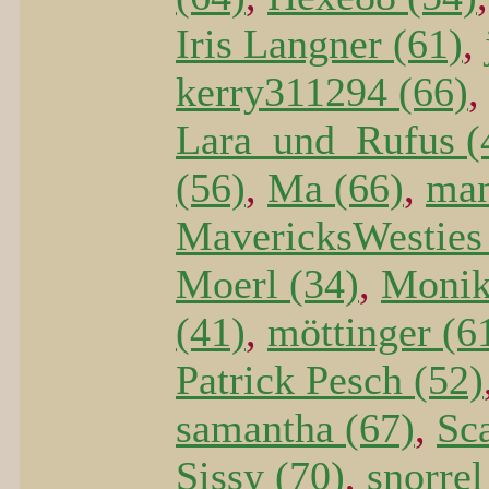
Iris Langner (61)
,
kerry311294 (66)
Lara_und_Rufus (
(56)
,
Ma (66)
,
man
MavericksWesties
Moerl (34)
,
Monik
(41)
,
möttinger (6
Patrick Pesch (52)
samantha (67)
,
Sca
Sissy (70)
,
snorrel