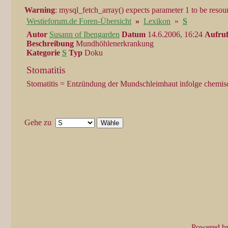
Warning
: mysql_fetch_array() expects parameter 1 to be resou
Westieforum.de Foren-Übersicht
»
Lexikon
»
S
Autor
Susann of Ibengarden
Datum
14.6.2006, 16:24
Aufru
Beschreibung
Mundhöhlenerkrankung
Kategorie
S
Typ
Doku
Stomatitis
Stomatitis = Entzündung der Mundschleimhaut infolge chemischer
Gehe zu
Powered b