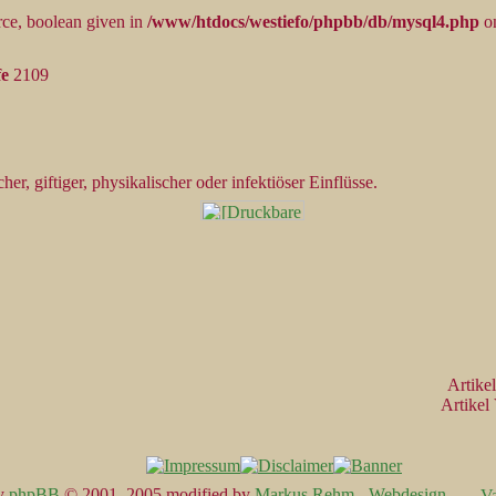
rce, boolean given in
/www/htdocs/westiefo/phpbb/db/mysql4.php
on
fe
2109
, giftiger, physikalischer oder infektiöser Einflüsse.
Artike
Artikel
y
phpBB
© 2001, 2005 modified by
Markus Rehm - Webdesign