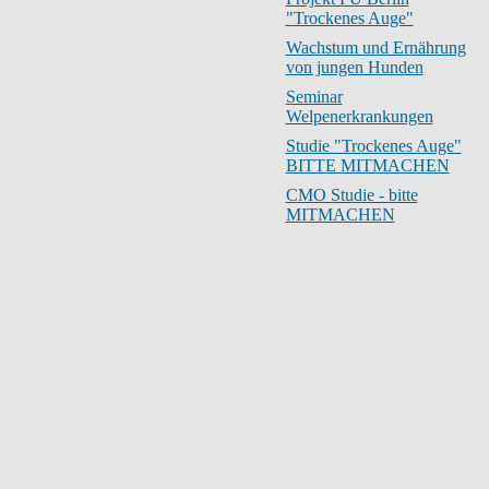
"Trockenes Auge"
Wachstum und Ernährung
von jungen Hunden
Seminar
Welpenerkrankungen
Studie "Trockenes Auge"
BITTE MITMACHEN
CMO Studie - bitte
MITMACHEN