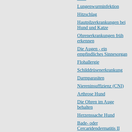
Lungenwurminfektion
Hitzschlag
Hautpilzerkrankungen bei
Hund und Katze
Ohrenerkrankungen früh
erkennen
Die Augen - ein
empfindliches Sinnesorgan
Flohallergie
Schilddrüsenerkrankung
Darmparasiten
Niereninsuffizienz (CNI)
Arthrose Hund
Die Ohren im Auge
behalten
Herzenssache Hund
Bade- oder
Cercaridendermatitis II