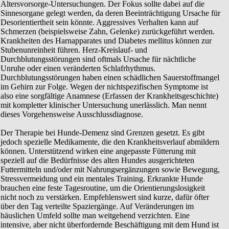
Altersvorsorge-Untersuchungen. Der Fokus sollte dabei auf die
Sinnesorgane gelegt werden, da deren Beeinträchtigung Ursache für
Desorientiertheit sein könnte. Aggressives Verhalten kann auf
Schmerzen (beispielsweise Zahn, Gelenke) zurückgeführt werden.
Krankheiten des Harnapparates und Diabetes mellitus können zur
Stubenunreinheit führen. Herz-Kreislauf- und
Durchblutungsstörungen sind oftmals Ursache für nächtliche
Unruhe oder einen veränderten Schlafrhythmus.
Durchblutungsstörungen haben einen schädlichen Sauerstoffmangel
im Gehirn zur Folge. Wegen der nichtspezifischen Symptome ist
also eine sorgfältige Anamnese (Erfassen der Krankheitsgeschichte)
mit kompletter klinischer Untersuchung unerlässlich. Man nennt
dieses Vorgehensweise Ausschlussdiagnose.
Der Therapie bei Hunde-Demenz sind Grenzen gesetzt. Es gibt
jedoch spezielle Medikamente, die den Krankheitsverlauf abmildern
können. Unterstützend wirken eine angepasste Fütterung mit
speziell auf die Bedürfnisse des alten Hundes ausgerichteten
Futtermitteln und/oder mit Nahrungsergänzungen sowie Bewegung,
Stressvermeidung und ein mentales Training. Erkrankte Hunde
brauchen eine feste Tagesroutine, um die Orientierungslosigkeit
nicht noch zu verstärken. Empfehlenswert sind kurze, dafür öfter
über den Tag verteilte Spaziergänge. Auf Veränderungen im
häuslichen Umfeld sollte man weitgehend verzichten. Eine
intensive, aber nicht überfordernde Beschäftigung mit dem Hund ist