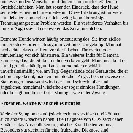
Interesse an den Menschen und finden kaum noch Gefallen an
Streicheleinheiten. Man hat sogar den Eindruck, dass der Hund
seine Menschen nicht mehr erkennt. Diese Erfahrung ist für viele
Hundehalter schmerzlich. Gleichzeitig kann übermäßige
Trennungsangst zum Problem werden. Ein verändertes Verhalten bis
hin zur Aggressivität erschweren das Zusammenleben.
Demente Hunde wirken häufig orientierungslos. Sie irren ziellos
umher oder verirren sich sogar in vertrauter Umgebung. Man hat
beobachtet, dass die Tiere vor der falschen Tür warten oder
minutenlang vor sich hinstarren. Ein weiteres Indiz für Demenz
kann sein, dass die Stubenreinheit verloren geht. Manchmal bellt der
Hund grundlos häufig und ausdauernd oder er schläft
unverhältnismäßig viel am Tag. Gegenstände oder Geräusche, die er
schon lange kennt, machen ihm plötzlich Angst, beispielsweise der
Staubsauger. Insgesamt wirkt der Hund schreckhafter und
ängstlicher, manchmal wiederholt er sogar sinnlose Handlungen
oder benagt und beleckt sich ständig – wie unter Zwang.
Erkennen, welche Krankheit es nicht ist
Viele der Symptome sind jedoch recht unspezifisch und könnten
auch andere Ursachen haben. Die Diagnose von CDS setzt daher
zunächst das Ausschließen organischer Krankheiten voraus.
Besonders gut geeignet für eine frühzeitige Diagnose sind