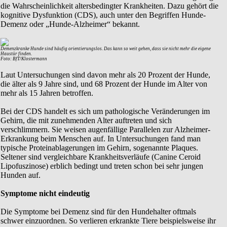
die Wahrscheinlichkeit altersbedingter Krankheiten. Dazu gehört die
kognitive Dysfunktion (CDS), auch unter den Begriffen Hunde-
Demenz oder „Hunde-Alzheimer“ bekannt.
Demenzkranke Hunde sind häufig orientierungslos. Das kann so weit gehen, dass sie nicht mehr die eigene
Haustür finden.
Foto: BfT/Klostermann
Laut Untersuchungen sind davon mehr als 20 Prozent der Hunde,
die älter als 9 Jahre sind, und 68 Prozent der Hunde im Alter von
mehr als 15 Jahren betroffen.
Bei der CDS handelt es sich um pathologische Veränderungen im
Gehirn, die mit zunehmenden Alter auftreten und sich
verschlimmern. Sie weisen augenfällige Parallelen zur Alzheimer-
Erkrankung beim Menschen auf. In Untersuchungen fand man
typische Proteinablagerungen im Gehirn, sogenannte Plaques.
Seltener sind vergleichbare Krankheitsverläufe (Canine Ceroid
Lipofuszinose) erblich bedingt und treten schon bei sehr jungen
Hunden auf.
Symptome nicht eindeutig
Die Symptome bei Demenz sind für den Hundehalter oftmals
schwer einzuordnen. So verlieren erkrankte Tiere beispielsweise ihr