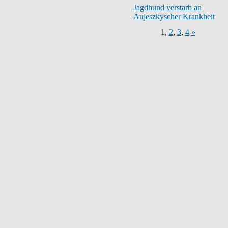
Jagdhund verstarb an
Aujeszkyscher Krankheit
1
,
2
,
3
,
4
»