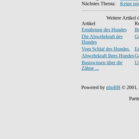
Nächstes Thema:
Keine ne
Weitere Artikel 
Artikel
R
Ernährung des Hundes
Bu
Die Abwehrkraft des
Ge
Hundes
Vom Schlaf des Hundes.
Er
Abwehrkraft Ihres Hundes
Ge
Basiswissen über die
Un
Zähne ...
Powered by
phpBB
© 2001,
Part