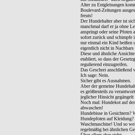
Alter zu Entgleisungen komm
Boulevard-Zeitungen ausges
freuts!
Der Hundehalter aber ist sic
manchmal darf er ja ohne Le
anspringt oder seine Pfoten 
sofort zurück und schimpfe i
nur einmal ein Kind beißen u
eigentlich nicht in Nachbars
Diese und ähnliche Ansichte
etabliert, so dass der Gesetz
regulierend einzugreifen.
Das Geschrei anschließend w
Ich sage: Nein.
Sicher gibt es Ausnahmen.
Aber der gemeine Hundehalte
es größtenteils zu verantwor
jeglicher Hinsicht gegängelt
Noch mal: Hundekot auf dem
abwaschen!
Hundebisse in Gesichtern? We
Hundepfoten auf Kleidung? W
Waschmaschine! Und so weite
regelmäßig bei ähnlichen Ge
Über allem aber steht: