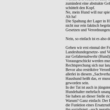
zumindest eine abstrakte Ge
schüttelt den Kopf.
Ne, mein Hund will nur spie
Ah ha!
Die Spaltung der Lager in H
nicht nur rein faktisch begr
Gesetzen und Verordnungen, 
Nein, so einfach ist es also d
Gehen wir erst einmal der F
Landeshundegesetze- und V
zur Gefahrenabwehr (Hund),
Vorausgeschickt werden mus
Rechtsprechung sich nur lang
Bevor also restriktive Vero
allerlei in diesem „Sachverha
Haushund heißt das, er muss 
geworden sein.
In der Tat ist auch in jüngste
Hundehalter mehrfach unang
Sie haben an dieser Stelle r
Warum? Ganz einfach: Der H
die Funktion eines Ersatzru
ihn sozialisiert –auch negat