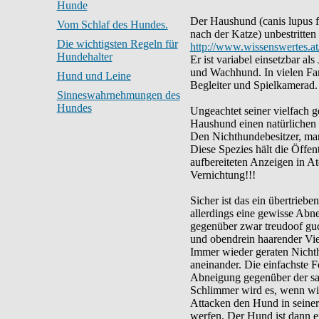
Hunde
Der Haushund (canis lupus fa
Vom Schlaf des Hundes.
nach der Katze) unbestritten
Die wichtigsten Regeln für
http://www.wissenswertes.at/
Hundehalter
Er ist variabel einsetzbar al
und Wachhund. In vielen Fami
Hund und Leine
Begleiter und Spielkamerad.
Sinneswahrnehmungen des
Hundes
Ungeachtet seiner vielfach g
Haushund einen natürlichen 
Den Nichthundebesitzer, ma
Diese Spezies hält die Öffent
aufbereiteten Anzeigen in At
Vernichtung!!!
Sicher ist das ein übertrieben
allerdings eine gewisse Abn
gegenüber zwar treudoof guc
und obendrein haarender Vie
Immer wieder geraten Nicht
aneinander. Die einfachste Fo
Abneigung gegenüber der sab
Schlimmer wird es, wenn wie
Attacken den Hund in seiner 
werfen. Der Hund ist dann 