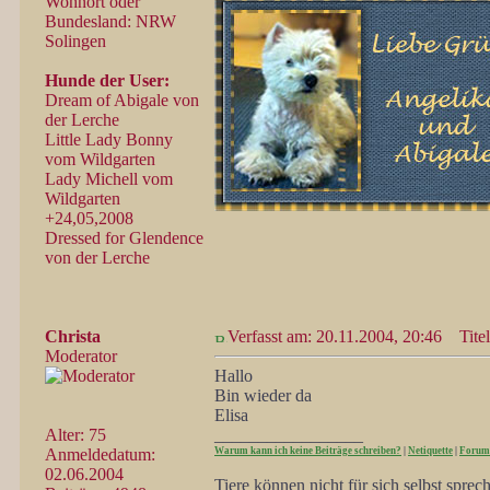
Wohnort oder
Bundesland: NRW
Solingen
Hunde der User:
Dream of Abigale von
der Lerche
Little Lady Bonny
vom Wildgarten
Lady Michell vom
Wildgarten
+24,05,2008
Dressed for Glendence
von der Lerche
Christa
Verfasst am: 20.11.2004, 20:46
Titel
Moderator
Hallo
Bin wieder da
Elisa
Alter: 75
_________________
Anmeldedatum:
Warum kann ich keine Beiträge schreiben?
|
Netiquette
|
Forum
02.06.2004
Tiere können nicht für sich selbst spre