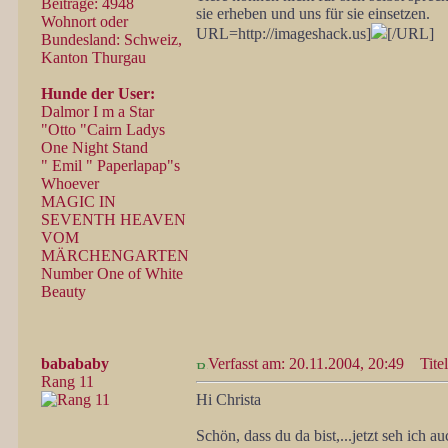
Beiträge: 4948
sie erheben und uns für sie einsetzen.
Wohnort oder
URL=http://imageshack.us]
[/URL]
Bundesland: Schweiz,
Kanton Thurgau
Hunde der User:
Dalmor I m a Star
"Otto "Cairn Ladys
One Night Stand
" Emil " Paperlapap"s
Whoever
MAGIC IN
SEVENTH HEAVEN
VOM
MÄRCHENGARTEN
Number One of White
Beauty
babababy
Verfasst am: 20.11.2004, 20:49
Titel
Rang 11
Hi Christa
Schön, dass du da bist,...jetzt seh ich au