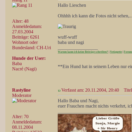
Hallo Lieschen
Ohhhh ich kann die Fotos nicht sehen,.
Alter: 48
Anmeldedatum:
27.03.2004
Beiträge: 6261
wuff-wuff
Wohnort oder
baba und nagi
Bundesland: CH-Uri
_________________
Warum kann ich keine Beiträge schreiben?
|
Netiquette
|
Forum
Hunde der User:
Baba
**Ein Hund hat in seinem Leben nur ein
Nacré (Nagi)
Rastyline
Verfasst am: 20.11.2004, 20:40
Titel
Moderator
Hallo Baba und Nagi,
euer Frauchen macht nichts verkehrt, ic
_________________
Alter: 70
Anmeldedatum:
08.11.2004