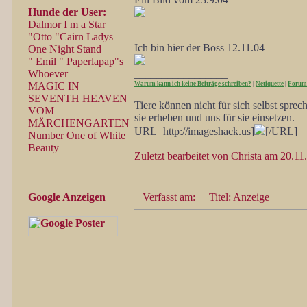
Hunde der User:
Dalmor I m a Star
"Otto "Cairn Ladys
Ich bin hier der Boss 12.11.04
One Night Stand
" Emil " Paperlapap"s
Whoever
_________________
MAGIC IN
Warum kann ich keine Beiträge schreiben?
|
Netiquette
|
Forum
SEVENTH HEAVEN
Tiere können nicht für sich selbst spre
VOM
sie erheben und uns für sie einsetzen.
MÄRCHENGARTEN
URL=http://imageshack.us]
[/URL]
Number One of White
Beauty
Zuletzt bearbeitet von Christa am 20.11
Google Anzeigen
Verfasst am:
Titel: Anzeige