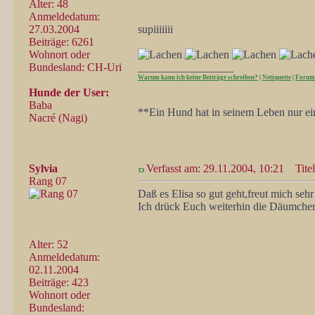
Alter: 48
Anmeldedatum:
27.03.2004
supiiiiiii
Beiträge: 6261
Wohnort oder
Bundesland: CH-Uri
_________________
Warum kann ich keine Beiträge schreiben?
|
Netiquette
|
Forum
Hunde der User:
Baba
**Ein Hund hat in seinem Leben nur ein
Nacré (Nagi)
Sylvia
Verfasst am: 29.11.2004, 10:21
Titel:
Rang 07
Daß es Elisa so gut geht,freut mich seh
Ich drück Euch weiterhin die Däumch
Alter: 52
Anmeldedatum:
02.11.2004
Beiträge: 423
Wohnort oder
Bundesland: