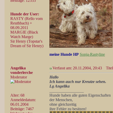
Beiträge: 12533
Hunde der User:
RASTY (Rello vom
Reuthbach) +
08.09.2011
MARGIE (Black
Watch Marge)
Sir Henry (Topstar's
Dream of Sir Henry)
meine Hunde HP
Sonja-Rastyline
Angelika
Verfasst am: 20.11.2004, 20:43
Titel
vonderlerche
Moderator
Hallo
Ich kann auch nur Kreutze sehen.
Lg Angelika
_________________
Alter: 68
Hunde haben alle guten Eigenschaften
Anmeldedatum:
der Menschen,
06.01.2004
ohne gleichzeitig
Beiträge: 7467
ihre Fehler zu besitzen!