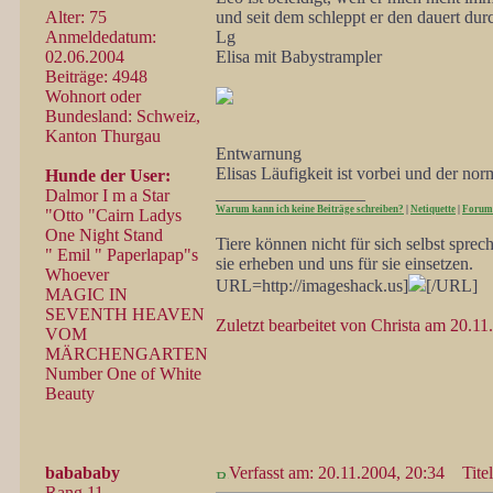
Alter: 75
und seit dem schleppt er den dauert du
Anmeldedatum:
Lg
02.06.2004
Elisa mit Babystrampler
Beiträge: 4948
Wohnort oder
Bundesland: Schweiz,
Kanton Thurgau
Entwarnung
Elisas Läufigkeit ist vorbei und der nor
Hunde der User:
_________________
Dalmor I m a Star
Warum kann ich keine Beiträge schreiben?
|
Netiquette
|
Forum
"Otto "Cairn Ladys
One Night Stand
Tiere können nicht für sich selbst spre
" Emil " Paperlapap"s
sie erheben und uns für sie einsetzen.
Whoever
URL=http://imageshack.us]
[/URL]
MAGIC IN
SEVENTH HEAVEN
Zuletzt bearbeitet von Christa am 20.11
VOM
MÄRCHENGARTEN
Number One of White
Beauty
babababy
Verfasst am: 20.11.2004, 20:34
Titel
Rang 11