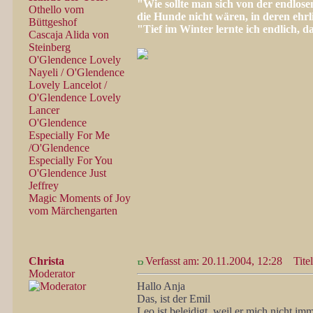
"Wie sollte man sich von der endlos
Othello vom
die Hunde nicht wären, in deren ehr
Büttgeshof
"Tief im Winter lernte ich endlich, 
Cascaja Alida von
Steinberg
O'Glendence Lovely
Nayeli / O'Glendence
Lovely Lancelot /
O'Glendence Lovely
Lancer
O'Glendence
Especially For Me
/O'Glendence
Especially For You
O'Glendence Just
Jeffrey
Magic Moments of Joy
vom Märchengarten
Christa
Verfasst am: 20.11.2004, 12:28
Titel
Moderator
Hallo Anja
Das, ist der Emil
Leo ist beleidigt, weil er mich nicht 