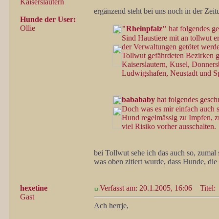
Kaiserslautern
ergänzend steht bei uns noch in der Zeit
Hunde der User:
Ollie
"Rheinpfalz"
hat folgendes ge
Sind Haustiere mit an tollwut 
der Verwaltungen getötet werden
Tollwut gefährdeten Bezirken g
Kaiserslautern, Kusel, Donners
Ludwigshafen, Neustadt und S
babababy
hat folgendes gesch
Doch was es mir einfach auch sag
Hund regelmässig zu Impfen, 
viel Risiko vorher ausschalten.
bei Tollwut sehe ich das auch so, zumal
was oben zitiert wurde, dass Hunde, die
hexetine
Verfasst am: 20.1.2005, 16:06
Titel:
Gast
Ach herrje,