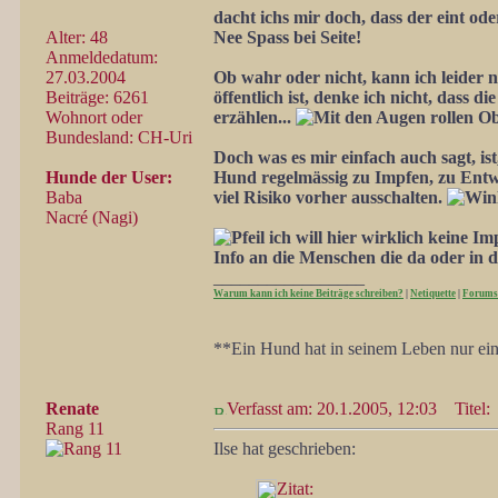
dacht ichs mir doch, dass der eint ode
Alter: 48
Nee Spass bei Seite!
Anmeldedatum:
27.03.2004
Ob wahr oder nicht, kann ich leider ni
Beiträge: 6261
öffentlich ist, denke ich nicht, dass di
Wohnort oder
erzählen...
Obw
Bundesland: CH-Uri
Doch was es mir einfach auch sagt, ist,
Hunde der User:
Hund regelmässig zu Impfen, zu Ent
Baba
viel Risiko vorher ausschalten.
Nacré (Nagi)
ich will hier wirklich keine Im
Info an die Menschen die da oder in
_________________
Warum kann ich keine Beiträge schreiben?
|
Netiquette
|
Forums
**Ein Hund hat in seinem Leben nur ein
Renate
Verfasst am: 20.1.2005, 12:03
Titel:
Rang 11
Ilse hat geschrieben:
Zitat: