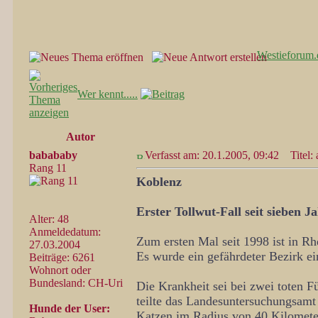
Westieforum.
Wer kennt.....
Autor
babababy
Verfasst am: 20.1.2005, 09:42
Titel: 
Rang 11
Koblenz
Erster Tollwut-Fall seit sieben J
Alter: 48
Anmeldedatum:
Zum ersten Mal seit 1998 ist in Rh
27.03.2004
Es wurde ein gefährdeter Bezirk ei
Beiträge: 6261
Wohnort oder
Bundesland: CH-Uri
Die Krankheit sei bei zwei toten
teilte das Landesuntersuchungsam
Hunde der User:
Katzen im Radius von 40 Kilometer