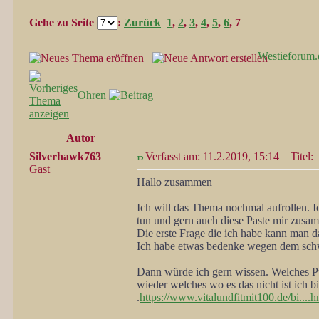
Gehe zu Seite
:
Zurück
1
,
2
,
3
,
4
,
5
,
6
,
7
Westieforum.
Ohren
Autor
Silverhawk763
Verfasst am: 11.2.2019, 15:14
Titel:
Gast
Hallo zusammen
Ich will das Thema nochmal aufrollen. 
tun und gern auch diese Paste mir zusa
Die erste Frage die ich habe kann man 
Ich habe etwas bedenke wegen dem schw
Dann würde ich gern wissen. Welches Pul
wieder welches wo es das nicht ist ich b
.
https://www.vitalundfitmit100.de/bi