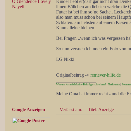
O Glendence Lovely
Kinder liebt er(darf gar nicht dran Den
Nayeli
ihnen Bällchen am liebsten welche die Q
Futter ist bei ihm so´ne Sache.. Lecke
also man muss schon bei seinem Hauptfut
Schlafen..am liebsten auf einem Kissen 
Kann alleine bleiben
Bei Fragen ..wenn ich was vergessen hab.
So nun versuch ich noch ein Foto von me
LG Nikki
Originalbeitrag ->
retriever-hilfe.de
_________________
Warum kann ich keine Beiträge schreiben?
|
Netiquette
|
Forums
Meine Oma hat immer recht - und die Er
Google Anzeigen
Verfasst am:
Titel: Anzeige