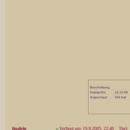
Beschreibung:
Dateigröße:
18.16 KB
Angeschaut:
540 mal
tinalein
Verfasst am: 19.9.2005, 22:40
Titel: