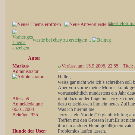
Westieforum.
westie bei ebay zu ersteigern...
Autor
Markus
Verfasst am: 15.9.2005, 22:55
Titel: 
Administrator
Hallo ,
weiss gar nicht wie ich´s schreiben soll 
Aber von vorne meine Mom is krank gewo
vorraussichtlich mindestens ein Jahr da
Alter: 59
nicht dazu in der Lage bin Jerry zu üb
Anmeldedatum:
dazu entschlossen ihm ein neues ZuHau
06.01.2004
Was ich hiermit tue.
Beiträge: 955
Jerry ist ein Yorkie (10 glaub ich frag
Treffen mit den Grossen läuft.Er ist nic
ihm ein anderer Hund gefällt(mein vater 
Hunde der User:
Problemlos laufen lassen.