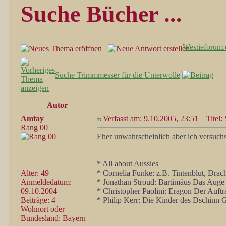
Suche Bücher ...
Westieforum.
Suche Trimmmesser für die Unterwolle
Autor
Amtay
Verfasst am: 9.10.2005, 23:51
Titel: 
Rang 00
Eher unwahrscheinlich aber ich versuchs
* All about Aussies
Alter: 49
* Cornelia Funke: z.B. Tintenblut, Drache
Anmeldedatum:
* Jonathan Stroud: Bartimäus Das Auge
09.10.2004
* Christopher Paolini: Eragon Der Auftr
Beiträge: 4
* Philip Kerr: Die Kinder des Dschinn 
Wohnort oder
Bundesland: Bayern