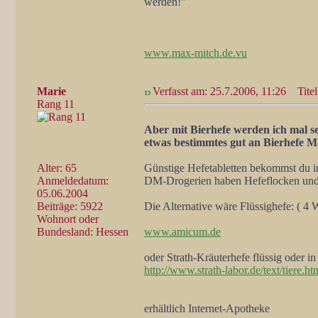
werden!"
www.max-mitch.de.vu
Marie
Verfasst am: 25.7.2006, 11:26
Titel
Rang 11
Aber mit Bierhefe werden ich mal s
etwas bestimmtes gut an Bierhefe 
Alter: 65
Günstige Hefetabletten bekommst du 
Anmeldedatum:
DM-Drogerien haben Hefeflocken und 
05.06.2004
Beiträge: 5922
Die Alternative wäre Flüssighefe: ( 4
Wohnort oder
Bundesland: Hessen
www.amicum.de
oder Strath-Kräuterhefe flüssig oder i
http://www.strath-labor.de/text/tiere.ht
erhältlich Internet-Apotheke