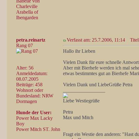
Isabelle von
Charleville
Arabella of
Ibengarden
petra.reinartz
Verfasst am: 25.7.2006, 11:14
Titel
Rang 07
Hallo ihr Lieben
Vielen Dank für eure schnelle Antwor
Alter: 56
Aber mit Bierhefe werden ich mal seh
Anmeldedatum:
etwas bestimmtes gut an Bierhefe Mar
08.07.2005
Beiträge: 458
Vielen Dank und LiebeGrüße Petra
Wohnort oder
_________________
Bundesland: NRW
Liebe Westiegrüße
Dormagen
Petra
Hunde der User:
Max und Mitch
Power Max Lacky
Boy
Power Mitch ST. John
Fragt ein Westie den anderen: "Hast 