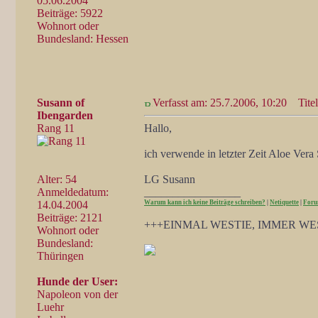
05.06.2004
Beiträge: 5922
Wohnort oder
Bundesland: Hessen
Susann of
Verfasst am: 25.7.2006, 10:20
Titel
Ibengarden
Rang 11
Hallo,
ich verwende in letzter Zeit Aloe Vera
Alter: 54
LG Susann
Anmeldedatum:
_________________
14.04.2004
Warum kann ich keine Beiträge schreiben?
|
Netiquette
|
Foru
Beiträge: 2121
+++EINMAL WESTIE, IMMER WE
Wohnort oder
Bundesland:
Thüringen
Hunde der User:
Napoleon von der
Luehr