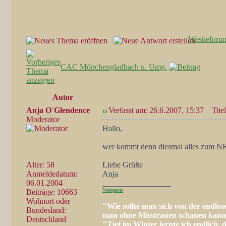
Westieforu
CAC Mönchengladbach u. Umg.
Autor
Anja O`Glendence
Verfasst am: 26.6.2007, 15:37
Titel
Moderator
Hallo,
wer kommt denn diesmal alles zum N
Alter: 58
Liebe Grüße
Anmeldedatum:
Anja
06.01.2004
_________________
Beiträge: 10663
Netiquette
Wohnort oder
"Wie sollte man sich von der endlos
Bundesland:
man ohne Misstrauen schauen kan
Deutschland
"Tief im Winter lernte ich endlich,