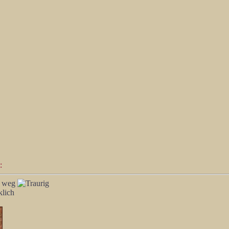
:
t weg