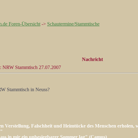
m.de Foren-Übersicht
->
Schautermine/Stammtische
Nachricht
: NRW Stammtisch 27.07.2007
RW Stammtisch in Neuss?
en Verstellung, Falschheit und Heimtücke des Menschen erholen, w
n"
 dass in mir ein unbesiegbarer Sommer lag" (Camus)