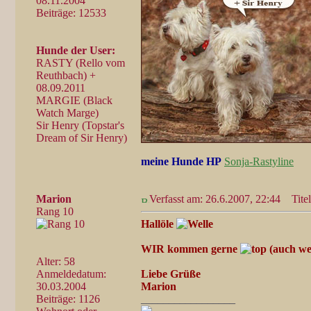
08.11.2004
Beiträge: 12533
Hunde der User:
RASTY (Rello vom
Reuthbach) +
08.09.2011
MARGIE (Black
Watch Marge)
Sir Henry (Topstar's
Dream of Sir Henry)
meine Hunde HP
Sonja-Rastyline
Marion
Verfasst am: 26.6.2007, 22:44
Titel
Rang 10
Hallöle
WIR kommen gerne
(auch we
Alter: 58
Anmeldedatum:
Liebe Grüße
30.03.2004
Marion
Beiträge: 1126
_________________