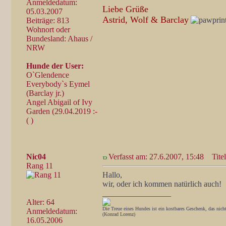
Anmeldedatum:
Liebe Grüße
05.03.2007
Astrid, Wolf & Barclay
Beiträge: 813
Wohnort oder
Bundesland: Ahaus /
NRW
Hunde der User:
O`Glendence
Everybody`s Eymel
(Barclay jr.)
Angel Abigail of Ivy
Garden (29.04.2019 :-
( )
Nic04
Verfasst am: 27.6.2007, 15:48
Titel
Rang 11
Hallo,
wir, oder ich kommen natürlich auch!
_________________
Alter: 64
Die Treue eines Hundes ist ein kostbares Geschenk, das nich
Anmeldedatum:
(Konrad Lorenz)
16.05.2006