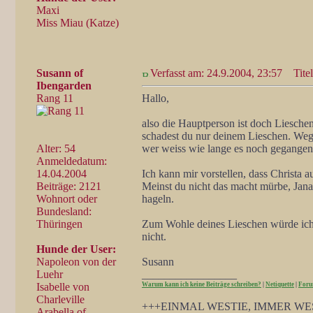
Maxi
Miss Miau (Katze)
Susann of
Verfasst am: 24.9.2004, 23:57
Titel
Ibengarden
Rang 11
Hallo,
also die Hauptperson ist doch Liesche
schadest du nur deinem Lieschen. Wegen
Alter: 54
wer weiss wie lange es noch gegangen
Anmeldedatum:
14.04.2004
Ich kann mir vorstellen, dass Christa a
Beiträge: 2121
Meinst du nicht das macht mürbe, Jana
Wohnort oder
hageln.
Bundesland:
Thüringen
Zum Wohle deines Lieschen würde ich 
nicht.
Hunde der User:
Napoleon von der
Susann
Luehr
_________________
Isabelle von
Warum kann ich keine Beiträge schreiben?
|
Netiquette
|
Foru
Charleville
+++EINMAL WESTIE, IMMER WE
Arabella of