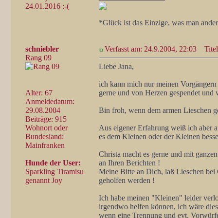
24.01.2016 :-(
*Glück ist das Einzige, was man ander
schniebler
Verfasst am: 24.9.2004, 22:03
Titel
Rang 09
Liebe Jana,
ich kann mich nur meinen Vorgängern 
Alter: 67
gerne und von Herzen gespendet und w
Anmeldedatum:
29.08.2004
Bin froh, wenn dem armen Lieschen g
Beiträge: 915
Wohnort oder
Aus eigener Erfahrung weiß ich aber
Bundesland:
es dem Kleinen oder der Kleinen besse
Mainfranken
Christa macht es gerne und mit ganzen
Hunde der User:
an Ihren Berichten !
Sparkling Tiramisu
Meine Bitte an Dich, laß Lieschen bei 
genannt Joy
geholfen werden !
Ich habe meinen "Kleinen" leider verl
irgendwo helfen können, ich wäre die
wenn eine Trennung und evt. Vorwürf