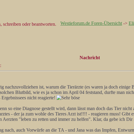
Westieforum.de Foren-Übersicht
->
El
Nachricht
:
g nachzuvollziehen ist, warum die Tierärzte (es waren ja doch einige B
solchen Blutbild, wie es ja schon im April 04 feststand, durfte man nic
s Ergebnissees nicht reagierte!
enn so eine Diagnose gestellt wird, dann lässt man doch das Tier nich
rarztes - der ja zum wohle des Tieres Arzt ist!!!! - reagieren muss! Gib
n Aerzten "leben zu retten und immer zu helfen". Klar, da gebe ich Dir s
nung nach, auch Vorwürfe an die TA - und Jana was das Impfen, Entwur