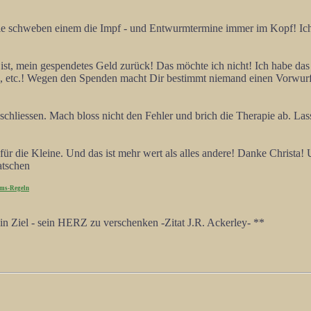
ie schweben einem die Impf - und Entwurmtermine immer im Kopf! Ich 
l ist, mein gespendetes Geld zurück! Das möchte ich nicht! Ich habe da
 etc.! Wegen den Spenden macht Dir bestimmt niemand einen Vorwurf! 
schliessen. Mach bloss nicht den Fehler und brich die Therapie ab. La
 für die Kleine. Und das ist mehr wert als alles andere! Danke Christ
ms-Regeln
n Ziel - sein HERZ zu verschenken -Zitat J.R. Ackerley- **