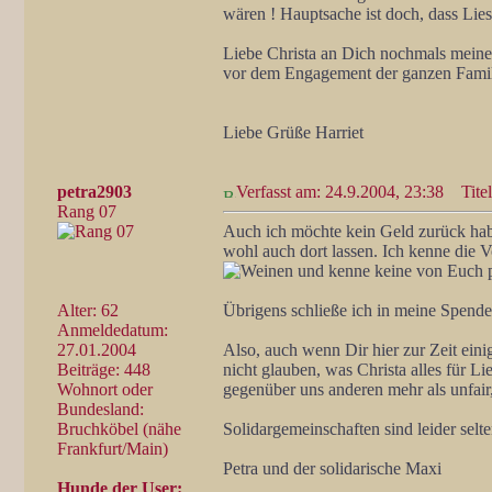
wären ! Hauptsache ist doch, dass Lie
Liebe Christa an Dich nochmals mein
vor dem Engagement der ganzen Famil
Liebe Grüße Harriet
petra2903
Verfasst am: 24.9.2004, 23:38
Titel:
Rang 07
Auch ich möchte kein Geld zurück habe
wohl auch dort lassen. Ich kenne die V
und kenne keine von Euch pe
Alter: 62
Übrigens schließe ich in meine Spende
Anmeldedatum:
27.01.2004
Also, auch wenn Dir hier zur Zeit eini
Beiträge: 448
nicht glauben, was Christa alles für 
Wohnort oder
gegenüber uns anderen mehr als unfair,
Bundesland:
Bruchköbel (nähe
Solidargemeinschaften sind leider selt
Frankfurt/Main)
Petra und der solidarische Maxi
Hunde der User: