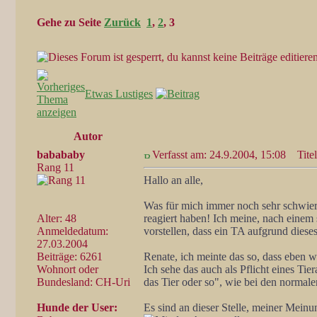
Gehe zu Seite
Zurück
1
,
2
,
3
Etwas Lustiges
Autor
babababy
Verfasst am: 24.9.2004, 15:08
Titel
Rang 11
Hallo an alle,
Was für mich immer noch sehr schwieri
Alter: 48
reagiert haben! Ich meine, nach einem 
Anmeldedatum:
vorstellen, dass ein TA aufgrund diese
27.03.2004
Beiträge: 6261
Renate, ich meinte das so, dass eben w
Wohnort oder
Ich sehe das auch als Pflicht eines Tie
Bundesland: CH-Uri
das Tier oder so", wie bei den normale
Hunde der User:
Es sind an dieser Stelle, meiner Mei