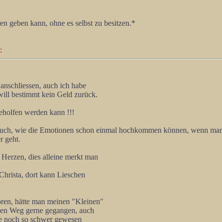
en geben kann, ohne es selbst zu besitzen.*
:
anschliessen, auch ich habe
ill bestimmt kein Geld zurück.
eholfen werden kann !!!
 auch, wie die Emotionen schon einmal hochkommen können, wenn man
r geht.
 Herzen, dies alleine merkt man
Christa, dort kann Lieschen
oren, hätte man meinen "Kleinen"
sen Weg gerne gegangen, auch
e noch so schwer gewesen