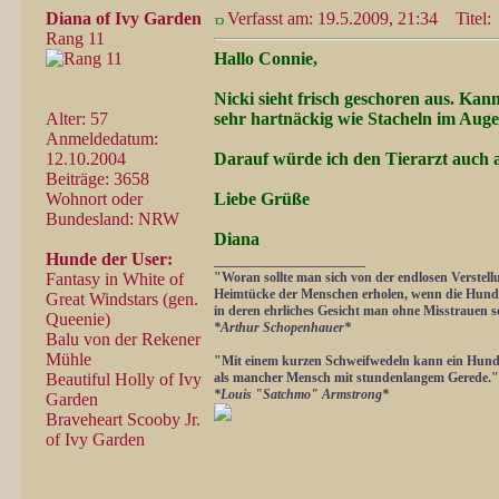
Diana of Ivy Garden
Verfasst am: 19.5.2009, 21:34
Titel:
Rang 11
Hallo Connie,
Nicki sieht frisch geschoren aus. Kan
Alter: 57
sehr hartnäckig wie Stacheln im Auge 
Anmeldedatum:
12.10.2004
Darauf würde ich den Tierarzt auch
Beiträge: 3658
Wohnort oder
Liebe Grüße
Bundesland: NRW
Diana
Hunde der User:
_________________
Fantasy in White of
"Woran sollte man sich von der endlosen Verstell
Heimtücke der Menschen erholen, wenn die Hunde
Great Windstars (gen.
in deren ehrliches Gesicht man ohne Misstrauen 
Queenie)
*Arthur Schopenhauer*
Balu von der Rekener
Mühle
"Mit einem kurzen Schweifwedeln kann ein Hund
Beautiful Holly of Ivy
als mancher Mensch mit stundenlangem Gerede."
*Louis "Satchmo" Armstrong*
Garden
Braveheart Scooby Jr.
of Ivy Garden