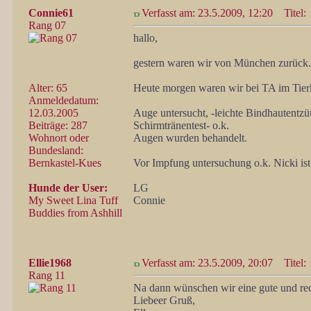
Connie61
Verfasst am: 23.5.2009, 12:20
Titel:
Rang 07
hallo,
gestern waren wir von München zurück.
Alter: 65
Heute morgen waren wir bei TA im Tierk
Anmeldedatum:
12.03.2005
Auge untersucht, -leichte Bindhautentz
Beiträge: 287
Schirmtränentest- o.k.
Wohnort oder
Augen wurden behandelt.
Bundesland:
Bernkastel-Kues
Vor Impfung untersuchung o.k. Nicki ist i
Hunde der User:
LG
My Sweet Lina Tuff
Connie
Buddies from Ashhill
Ellie1968
Verfasst am: 23.5.2009, 20:07
Titel:
Rang 11
Na dann wünschen wir eine gute und rec
Liebeer Gruß,