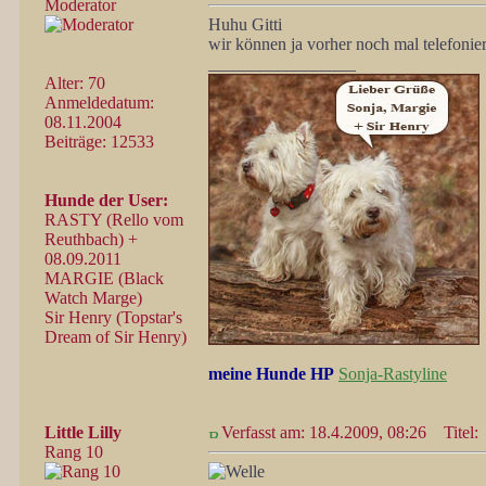
Moderator
Huhu Gitti
wir können ja vorher noch mal telefoni
_________________
Alter: 70
Anmeldedatum:
08.11.2004
Beiträge: 12533
Hunde der User:
RASTY (Rello vom
Reuthbach) +
08.09.2011
MARGIE (Black
Watch Marge)
Sir Henry (Topstar's
Dream of Sir Henry)
meine Hunde HP
Sonja-Rastyline
Little Lilly
Verfasst am: 18.4.2009, 08:26
Titel:
Rang 10