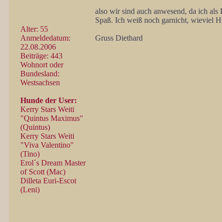
also wir sind auch anwesend, da ich als
Spaß. Ich weiß noch garnicht, wieviel
Alter: 55
Anmeldedatum:
Gruss Diethard
22.08.2006
Beiträge: 443
Wohnort oder
Bundesland:
Westsachsen
Hunde der User:
Kerry Stars Weiti
"Quintus Maximus"
(Quintus)
Kerry Stars Weiti
"Viva Valentino"
(Tino)
Erol´s Dream Master
of Scott (Mac)
Dilleta Euri-Escot
(Leni)