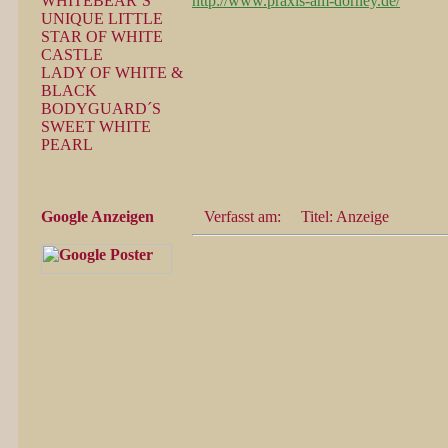
WHITEBEAR´S
http://www.praxis-am-dorney.de/
UNIQUE LITTLE
STAR OF WHITE
CASTLE
LADY OF WHITE &
BLACK
BODYGUARD´S
SWEET WHITE
PEARL
Google Anzeigen
Verfasst am:
Titel: Anzeige