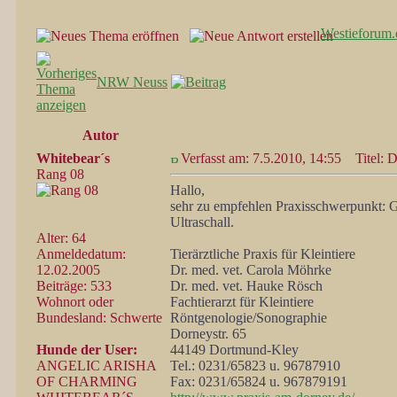
Westieforum.
NRW Neuss
Autor
Whitebear´s
Verfasst am: 7.5.2010, 14:55
Titel: D
Rang 08
Hallo,
sehr zu empfehlen Praxisschwerpunkt: 
Ultraschall.
Alter: 64
Anmeldedatum:
Tierärztliche Praxis für Kleintiere
12.02.2005
Dr. med. vet. Carola Möhrke
Beiträge: 533
Dr. med. vet. Hauke Rösch
Wohnort oder
Fachtierarzt für Kleintiere
Bundesland: Schwerte
Röntgenologie/Sonographie
Dorneystr. 65
Hunde der User:
44149 Dortmund-Kley
ANGELIC ARISHA
Tel.: 0231/65823 u. 96787910
OF CHARMING
Fax: 0231/65824 u. 967879191