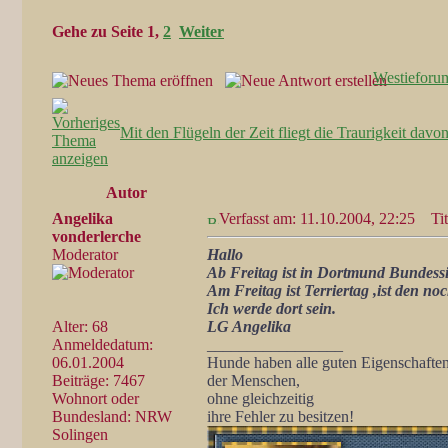
Gehe zu Seite
1
,
2
Weiter
Westieforu
Mit den Flügeln der Zeit fliegt die Traurigkeit davon
Autor
Angelika
Verfasst am: 11.10.2004, 22:25
Tit
vonderlerche
Moderator
Hallo
Ab Freitag ist in Dortmund Bundess
Am Freitag ist Terriertag ,ist den n
Ich werde dort sein.
Alter: 68
LG Angelika
Anmeldedatum:
_________________
06.01.2004
Hunde haben alle guten Eigenschafte
Beiträge: 7467
der Menschen,
Wohnort oder
ohne gleichzeitig
Bundesland: NRW
ihre Fehler zu besitzen!
Solingen