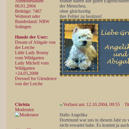
Anmeldedatum:
Hunde haben alle guten Eigenschafte
06.01.2004
der Menschen,
Beiträge: 7467
ohne gleichzeitig
Wohnort oder
ihre Fehler zu besitzen!
Bundesland: NRW
Solingen
Hunde der User:
Dream of Abigale von
der Lerche
Little Lady Bonny
vom Wildgarten
Lady Michell vom
Wildgarten
+24,05,2008
Dressed for Glendence
von der Lerche
Christa
Verfasst am: 12.10.2004, 09:55
Tit
Moderator
Hallo Angelika
Dortmund war uns in diesem Jahr zu w
nicht erwartet habe. Es kommt ja auch