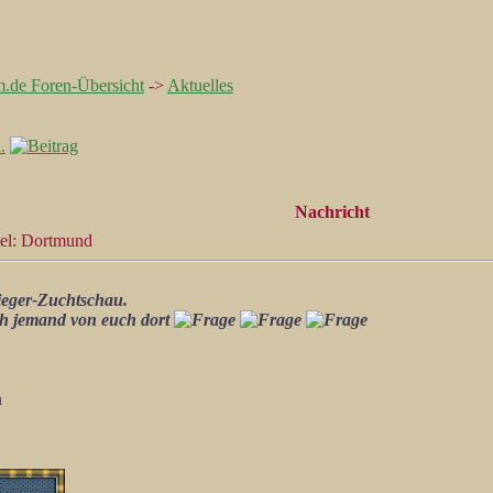
m.de Foren-Übersicht
->
Aktuelles
.
Nachricht
el: Dortmund
ieger-Zuchtschau.
och jemand von euch dort
n