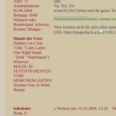
Alter: 75
Jahr.
Anmeldedatum:
Toi, Toi, Toi
02.06.2004
wünscht Dir Christa und die ganze Te
Beiträge: 4948
_________________
Wohnort oder
Warum kann ich keine Beiträge schreiben?
|
Netiquette
|
For
Bundesland: Schweiz,
Tiere können nicht für sich selbst spr
Kanton Thurgau
URL=http://imageshack.us]
[/URL]
Hunde der User:
Dalmor I m a Star
"Otto "Cairn Ladys
One Night Stand
" Emil " Paperlapap"s
Whoever
MAGIC IN
SEVENTH HEAVEN
VOM
MÄRCHENGARTEN
Number One of White
Beauty
babababy
Verfasst am: 12.10.2004, 13:29
Tit
Rang 11