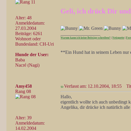
Geli, ich drück Dir un
Alter: 48
Anmeldedatum:
27.03.2004
Beiträge: 6261
_________________
Wohnort oder
Warum kann ich keine Beiträge schreiben?
|
Netiquette
|
For
Bundesland: CH-Uri
**Ein Hund hat in seinem Leben nur e
Hunde der User:
Baba
Nacré (Nagi)
Amy458
Verfasst am: 12.10.2004, 18:55
Tit
Rang 08
Hallo,
eigentlich wollte ich auch unbedingt 
Angelika, dir drücke ich natürlich al
Alter: 39
Anmeldedatum:
14.02.2004