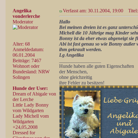
Angelika
Verfasst am: 30.11.2004, 19:00
Titel:
vonderlerche
Moderator
Hallo
Bei meinen dreien ist es ganz unterschí
Michell die 10 Jährige mag Kinder sehr
Bonny ist da eher etwas abgeneigt sie fi
Alter: 68
Abi ist fast genau so wie Bonny außer w
Anmeldedatum:
ihm gekrault werden.
06.01.2004
Lg Angelika
Beiträge: 7467
_________________
Wohnort oder
Hunde haben alle guten Eigenschaften
Bundesland: NRW
der Menschen,
Solingen
ohne gleichzeitig
ihre Fehler zu besitzen!
Hunde der User:
Dream of Abigale von
der Lerche
Little Lady Bonny
vom Wildgarten
Lady Michell vom
Wildgarten
+24,05,2008
Dressed for