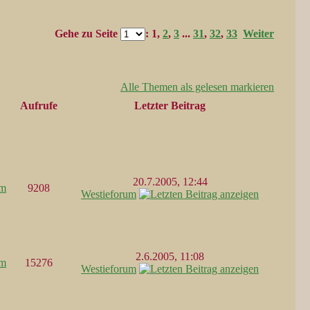
Gehe zu Seite
:
1
,
2
,
3
...
31
,
32
,
33
Weiter
Alle Themen als gelesen markieren
Aufrufe
Letzter Beitrag
20.7.2005, 12:44
um
9208
Westieforum
2.6.2005, 11:08
um
15276
Westieforum