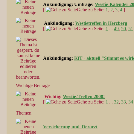
Ankündigung:
Umfrage:
Westie-Kalender 2
[
Gehe zu Seite:
1
,
2
,
3
,
4
]
Ankündigung:
Westietreffen in Herzberg
[
Gehe zu Seite:
1
...
49
,
50
,
51
Ankündigung:
KfT - aktuell "Stimmt es wi
Wichtige Beiträge
Wichtig:
Westie-Treffen 2008!
[
Gehe zu Seite:
1
...
32
,
33
,
34
Themen
Versicherung und Tierarzt