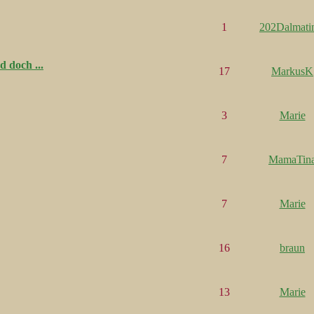
1
202Dalmati
d doch ...
17
MarkusK
3
Marie
7
MamaTin
7
Marie
16
braun
13
Marie