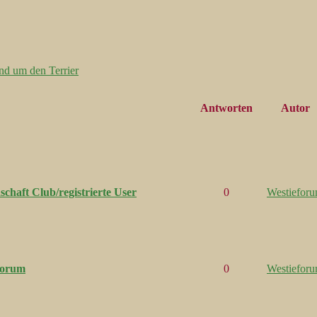
nd um den Terrier
Antworten
Autor
chaft Club/registrierte User
0
Westiefor
forum
0
Westiefor