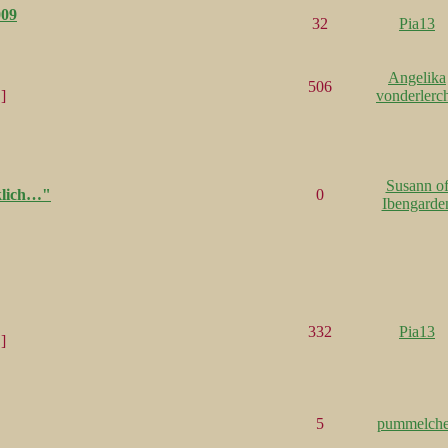
009
32
Pia13
Angelika
506
]
vonderlerc
Susann o
rklich…"
0
Ibengarde
332
Pia13
]
5
pummelch