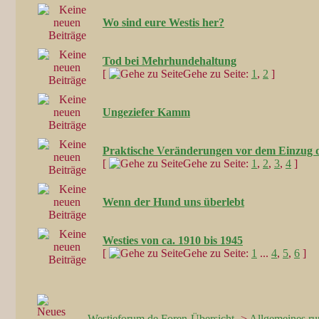
Wo sind eure Westis her?
Tod bei Mehrhundehaltung
[
Gehe zu Seite:
1
,
2
]
Ungeziefer Kamm
Praktische Veränderungen vor dem Einzug 
[
Gehe zu Seite:
1
,
2
,
3
,
4
]
Wenn der Hund uns überlebt
Westies von ca. 1910 bis 1945
[
Gehe zu Seite:
1
...
4
,
5
,
6
]
Westieforum.de Foren-Übersicht
->
Allgemeines ru