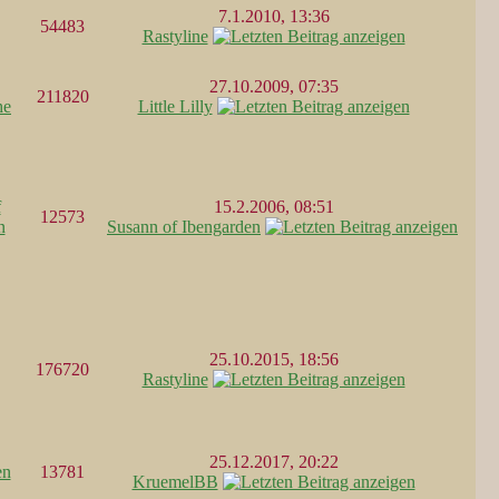
7.1.2010, 13:36
54483
Rastyline
27.10.2009, 07:35
211820
he
Little Lilly
f
15.2.2006, 08:51
12573
n
Susann of Ibengarden
25.10.2015, 18:56
176720
Rastyline
25.12.2017, 20:22
en
13781
KruemelBB