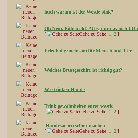
huch warum ist der Westie pink?
Oh Nein. Bitte nicht! Alles, nur das nicht! Un
[
Gehe zu Seite:
1
,
2
]
Friedhof gemeinsam für Mensch und Tier
Welches Brustgeschirr ist richtig gut?
Wie trinken Hunde
Trink gewohnheiten eurer westis
[
Gehe zu Seite:
1
,
2
]
Hundesachen selber machen
[
Gehe zu Seite:
1
,
2
]