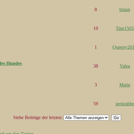
8
braun
10
Tine1503
1
Queeny20
des Hundes
38
Valea
3
Marie
59
seekrabb
Siehe Beiträge der letzten:
nd um den Terrier