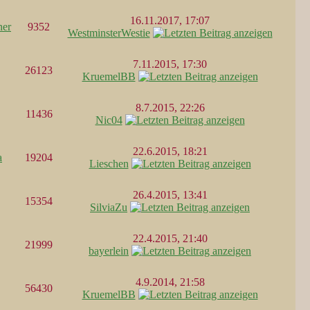
16.11.2017, 17:07
ner
9352
WestminsterWestie
7.11.2015, 17:30
26123
KruemelBB
8.7.2015, 22:26
11436
Nic04
22.6.2015, 18:21
a
19204
Lieschen
26.4.2015, 13:41
15354
SilviaZu
22.4.2015, 21:40
21999
bayerlein
4.9.2014, 21:58
56430
KruemelBB