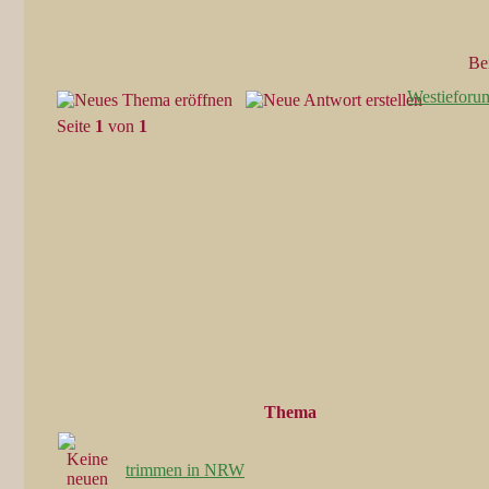
Bei
Westieforu
Seite
1
von
1
Thema
trimmen in NRW