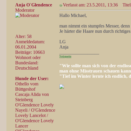
Anja O`Glendence
Verfasst am: 23.5.2011, 13:36
Titel
Moderator
Hallo Michael,
man nimmt ein stumpfes Messer, denn m
Je härter die Haare nun durch richtige
Alter: 58
Anmeldedatum:
LG
06.01.2004
Anja
Beiträge: 10663
_________________
Wohnort oder
Netiquette
Bundesland:
"Wie sollte man sich von der endlos
Deutschland
man ohne Misstrauen schauen kan
"Tief im Winter lernte ich endlich,
Hunde der User:
Othello vom
Büttgeshof
Cascaja Alida von
Steinberg
O'Glendence Lovely
Nayeli / O'Glendence
Lovely Lancelot /
O'Glendence Lovely
Lancer