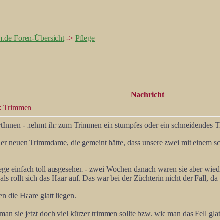
m.de Foren-Übersicht
->
Pflege
Nachricht
: Trimmen
ertInnen - nehmt ihr zum Trimmen ein stumpfes oder ein schneidendes
ner neuen Trimmdame, die gemeint hätte, dass unsere zwei mit einem 
ege einfach toll ausgesehen - zwei Wochen danach waren sie aber wieder
s rollt sich das Haar auf. Das war bei der Züchterin nicht der Fall, da 
en die Haare glatt liegen.
an sie jetzt doch viel kürzer trimmen sollte bzw. wie man das Fell gl