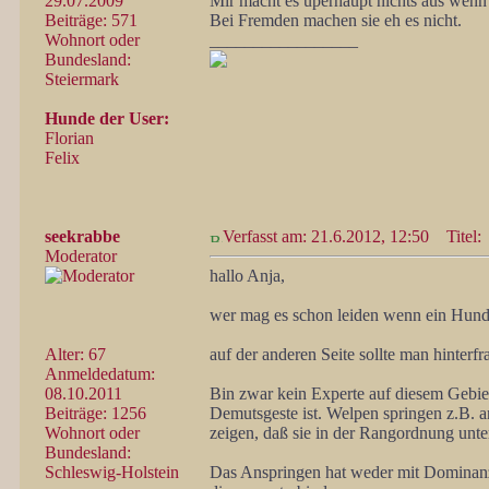
29.07.2009
Mir macht es üperhaupt nichts aus wenn 
Beiträge: 571
Bei Fremden machen sie eh es nicht.
Wohnort oder
_________________
Bundesland:
Steiermark
Hunde der User:
Florian
Felix
seekrabbe
Verfasst am: 21.6.2012, 12:50
Titel:
Moderator
hallo Anja,
wer mag es schon leiden wenn ein Hund a
Alter: 67
auf der anderen Seite sollte man hinte
Anmeldedatum:
08.10.2011
Bin zwar kein Experte auf diesem Gebie
Beiträge: 1256
Demutsgeste ist. Welpen springen z.B. a
Wohnort oder
zeigen, daß sie in der Rangordnung unter
Bundesland:
Schleswig-Holstein
Das Anspringen hat weder mit Dominanz n