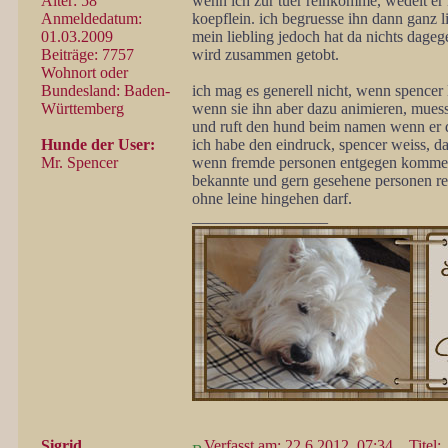
Alter: 58
wenn ich zur tuer reinkomme, wedelt er 
Anmeldedatum:
koepflein. ich begruesse ihn dann ganz l
01.03.2009
mein liebling jedoch hat da nichts dage
Beiträge: 7757
wird zusammen getobt.
Wohnort oder
Bundesland: Baden-
ich mag es generell nicht, wenn spencer 
Württemberg
wenn sie ihn aber dazu animieren, muesse
und ruft den hund beim namen wenn er da
Hunde der User:
ich habe den eindruck, spencer weiss, das
Mr. Spencer
wenn fremde personen entgegen kommen i
bekannte und gern gesehene personen reg
ohne leine hingehen darf.
_________________
Sigrid
Verfasst am: 22.6.2012, 07:34
Titel: