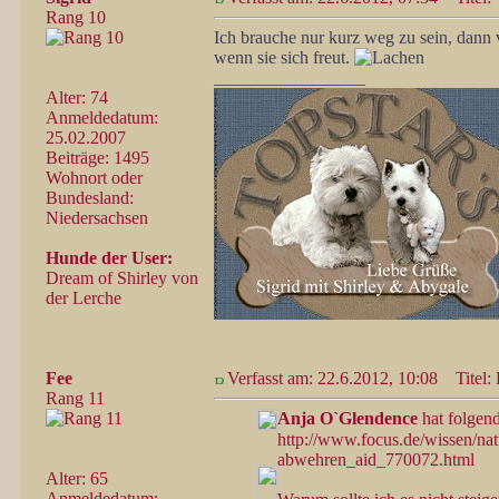
Rang 10
Ich brauche nur kurz weg zu sein, dann 
wenn sie sich freut.
_________________
Alter: 74
Anmeldedatum:
25.02.2007
Beiträge: 1495
Wohnort oder
Bundesland:
Niedersachsen
Hunde der User:
Dream of Shirley von
der Lerche
Fee
Verfasst am: 22.6.2012, 10:08
Titel: 
Rang 11
Anja O`Glendence
hat folgend
http://www.focus.de/wissen/nat
abwehren_aid_770072.html
Alter: 65
Anmeldedatum: