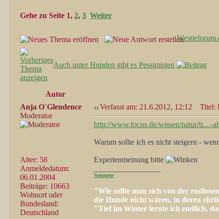
Gehe zu Seite
1
,
2
,
3
Weiter
Westieforum.
Auch unter Hunden gibt es Pessimisten
Autor
Anja O`Glendence
Verfasst am: 21.6.2012, 12:12
Titel: 
Moderator
http://www.focus.de/wissen/natur/ti...
Warum sollte ich es nicht steigern - wen
Alter: 58
Expertenmeinung bitte
Anmeldedatum:
_________________
06.01.2004
Netiquette
Beiträge: 10663
"Wie sollte man sich von der endlose
Wohnort oder
die Hunde nicht wären, in deren ehr
Bundesland:
"Tief im Winter lernte ich endlich, 
Deutschland