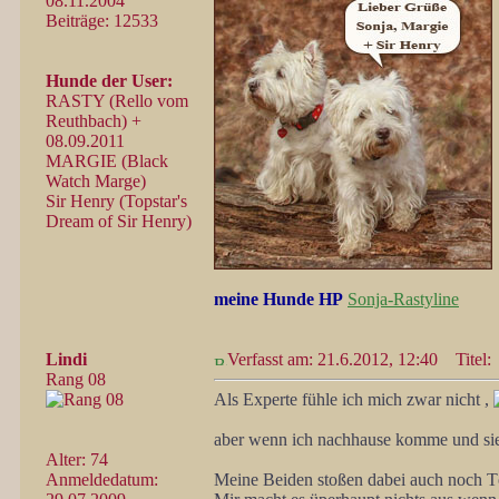
08.11.2004
Beiträge: 12533
Hunde der User:
RASTY (Rello vom
Reuthbach) +
08.09.2011
MARGIE (Black
Watch Marge)
Sir Henry (Topstar's
Dream of Sir Henry)
meine Hunde HP
Sonja-Rastyline
Lindi
Verfasst am: 21.6.2012, 12:40
Titel:
Rang 08
Als Experte fühle ich mich zwar nicht ,
aber wenn ich nachhause komme und sie z
Alter: 74
Anmeldedatum:
Meine Beiden stoßen dabei auch noch Tö