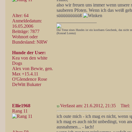
also wir freuen uns immer wenn unsere s
sauberen Pfoten. Wenn ich das weiß geh 
Alter: 64
süüüüüüüüüß
Anmeldedatum:
_________________
16.05.2006
Die Treue eines Hundes ist ein kostbares Geschenk, das nicht m
Beiträge: 7877
(Konrad Lorenz)
Wohnort oder
Bundesland: NRW
Hunde der User:
Kea von den white
Dogs
Alex von Bewie, gen.
Max +15.4.11
O'Glendence Rose
DeWitt Bukater
Ellie1968
Verfasst am: 21.6.2012, 21:35
Titel:
Rang 11
ich oute mich - ich mag es nicht, wenn
ich mag es auch nicht unbedingt, von an
ausnahmen... - lach!