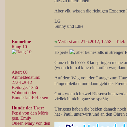
dies zu unterbinden.
Aber vllt. wissen die richtigen Experte
LG
Sunny und Elke
Emmeline
Verfasst am: 21.6.2012, 12:58
Titel:
Rang 10
Experte
, aber keinesfalls in strenger
Ganz ehrlich???? Klar springen meine 
(wenn ich mal kurz einkaufen war, dann 
Alter: 60
Anmeldedatum:
Auf dem Weg von der Garage zum Haus st
27.01.2012
hängenbleiben und dann geht der Freuden
Beiträge: 1356
Wohnort oder
Gut - wenn ich zwei Riesenschnauzerdame
Bundesland: Hessen
vielleicht nicht ganz so spaßig.
Hunde der User:
Übrigens haben die beiden danach noch ih
Pepsi von den Möris
hat - Pauli unterwirft und an den Ohren z
gen. Emily
_________________
Queen-Mary von den