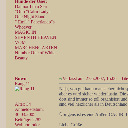
Hunde der User:
Dalmor I m a Star
"Otto "Cairn Ladys
One Night Stand
" Emil " Paperlapap"s
Whoever
MAGIC IN
SEVENTH HEAVEN
VOM
MÄRCHENGARTEN
Number One of White
Beauty
Buwu
Verfasst am: 27.6.2007, 15:06
Tite
Rang 11
Naja, von gut kann man sicher nicht 
aber es wird sicher wieder lustig. Die
dort sind immer so toll organisiert und
Alter: 34
sind viel herzlicher als in Deutschland
Anmeldedatum:
30.03.2005
Übrigens ist es eine Außen-CACIB! Di
Beiträge: 2282
Wohnort oder
Liebe Grüße