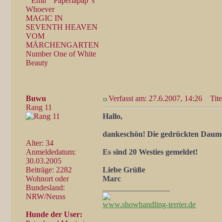
" Emil " Paperlapap"s
Whoever
MAGIC IN
SEVENTH HEAVEN
VOM
MÄRCHENGARTEN
Number One of White
Beauty
Buwu
Verfasst am: 27.6.2007, 14:26
Tite
Rang 11
Hallo,
dankeschön! Die gedrückten Daum
Alter: 34
Anmeldedatum:
Es sind 20 Westies gemeldet!
30.03.2005
Beiträge: 2282
Liebe Grüße
Wohnort oder
Marc
Bundesland:
_________________
NRW/Neuss
www.showhandling-terrier.de
Hunde der User: