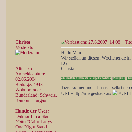
Christa
Verfasst am: 27.6.2007, 14:08
Tite
Moderator
Hallo Marc
Wir stellen an diesem Wochenende in 
LG
Alter: 75
Christa
Anmeldedatum:
_________________
02.06.2004
Warum kann ich keine Beiträge schreiben?
|
Netiquette
|
For
Beiträge: 4948
Tiere können nicht für sich selbst spr
Wohnort oder
URL=http://imageshack.us]
[/URL]
Bundesland: Schweiz,
Kanton Thurgau
Hunde der User:
Dalmor I m a Star
"Otto "Cairn Ladys
One Night Stand