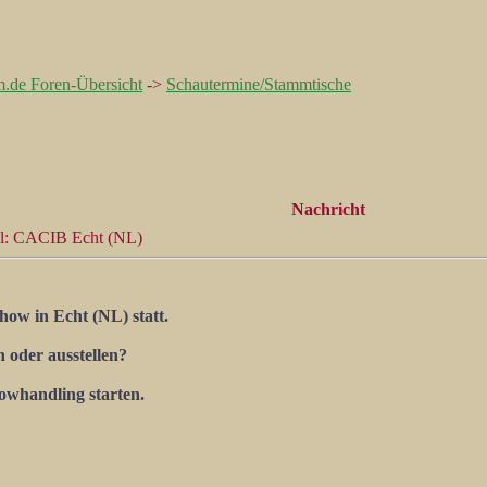
m.de Foren-Übersicht
->
Schautermine/Stammtische
Nachricht
l: CACIB Echt (NL)
ow in Echt (NL) statt.
 oder ausstellen?
owhandling starten.