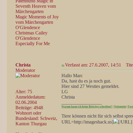
Patenhund Magic in
Seventh Heaven vom
Märchengarten
Magic Moments of Joy
vom Märchengarten
O'Glendence
Christmas Cailey
O'Glendence
Especially For Me
Christa
Verfasst am: 27.6.2007, 14:51
Tite
Moderator
Hallo Marc
Da, hast du es ja noch gut.
Hier sind 27 Westies gemeldet.
Alter: 75
LG
Anmeldedatum:
Christa
02.06.2004
_________________
Beiträge: 4948
Warum kann ich keine Beiträge schreiben?
|
Netiquette
|
For
Wohnort oder
Tiere können nicht für sich selbst spr
Bundesland: Schweiz,
URL=http://imageshack.us]
[/URL]
Kanton Thurgau