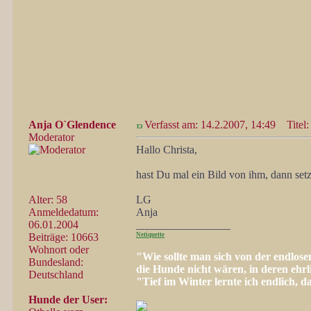
Anja O`Glendence
Verfasst am: 14.2.2007, 14:49
Titel:
Moderator
Hallo Christa,
hast Du mal ein Bild von ihm, dann setze
Alter: 58
LG
Anmeldedatum:
Anja
06.01.2004
_________________
Beiträge: 10663
Netiquette
Wohnort oder
"Wie sollte man sich von der endlos
Bundesland:
die Hunde nicht wären, in deren ehr
Deutschland
"Tief im Winter lernte ich endlich, 
Hunde der User: