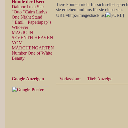
Hunde der User:
Tiere können nicht für sich selbst spre
Dalmor I m a Star
sie erheben und uns für sie einsetzen.
"Otto "Cairn Ladys
URL=http://imageshack.us]
[/URL]
One Night Stand
" Emil " Paperlapap"s
Whoever
MAGIC IN
SEVENTH HEAVEN
VOM
MÄRCHENGARTEN
Number One of White
Beauty
Google Anzeigen
Verfasst am:
Titel: Anzeige