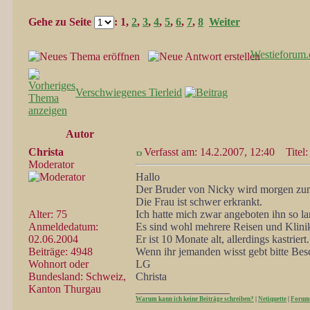
Gehe zu Seite
:
1
,
2
,
3
,
4
,
5
,
6
,
7
,
8
Weiter
Westieforum.
Verschwiegenes Tierleid
Autor
Christa
Verfasst am: 14.2.2007, 12:40
Titel: 
Moderator
Hallo
Der Bruder von Nicky wird morgen zum
Die Frau ist schwer erkrankt.
Alter: 75
Ich hatte mich zwar angeboten ihn so la
Anmeldedatum:
Es sind wohl mehrere Reisen und Klinika
02.06.2004
Er ist 10 Monate alt, allerdings kastriert.
Beiträge: 4948
Wenn ihr jemanden wisst gebt bitte Bes
Wohnort oder
LG
Bundesland: Schweiz,
Christa
Kanton Thurgau
_________________
Warum kann ich keine Beiträge schreiben?
|
Netiquette
|
Forum