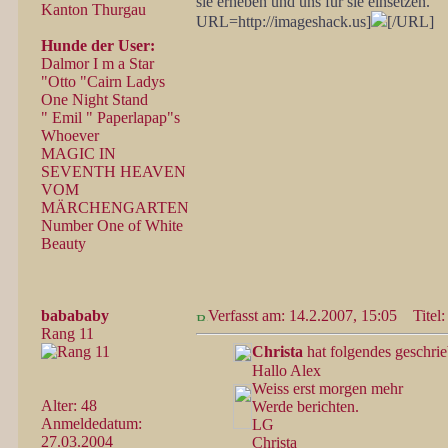
sie erheben und uns für sie einsetzen.
Kanton Thurgau
URL=http://imageshack.us]
[/URL]
Hunde der User:
Dalmor I m a Star
"Otto "Cairn Ladys
One Night Stand
" Emil " Paperlapap"s
Whoever
MAGIC IN
SEVENTH HEAVEN
VOM
MÄRCHENGARTEN
Number One of White
Beauty
babababy
Verfasst am: 14.2.2007, 15:05
Titel:
Rang 11
Christa
hat folgendes geschrie
Hallo Alex
Weiss erst morgen mehr
Alter: 48
Werde berichten.
Anmeldedatum:
LG
27.03.2004
Christa