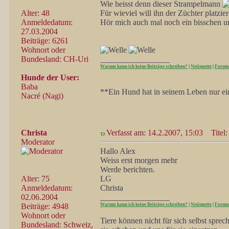
Wie heisst denn dieser Strampelmann
Alter: 48
Für wieviel will ihn der Züchter platzie
Anmeldedatum:
Hör mich auch mal noch ein bisschen um
27.03.2004
Beiträge: 6261
Wohnort oder
Bundesland: CH-Uri
_________________
Warum kann ich keine Beiträge schreiben?
|
Netiquette
|
Forum
Hunde der User:
Baba
**Ein Hund hat in seinem Leben nur ein
Nacré (Nagi)
Christa
Verfasst am: 14.2.2007, 15:03
Titel:
Moderator
Hallo Alex
Weiss erst morgen mehr
Werde berichten.
Alter: 75
LG
Anmeldedatum:
Christa
02.06.2004
_________________
Beiträge: 4948
Warum kann ich keine Beiträge schreiben?
|
Netiquette
|
Forum
Wohnort oder
Tiere können nicht für sich selbst spre
Bundesland: Schweiz,