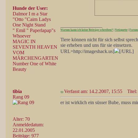
Hunde der User:
Dalmor I m a Star
"Otto "Cairn Ladys
One Night Stand
_________________
" Emil " Paperlapap"s
Warum kann ich keine Beiträge schreiben?
|
Netiquette
|
Forum
Whoever
Tiere können nicht für sich selbst spre
MAGIC IN
sie erheben und uns für sie einsetzen.
SEVENTH HEAVEN
URL=http://imageshack.us]
[/URL]
VOM
MÄRCHENGARTEN
Number One of White
Beauty
tibia
Verfasst am: 14.2.2007, 15:55
Titel:
Rang 09
er ist wirklich ein süsser Bube, muss mi
Alter: 70
Anmeldedatum:
22.01.2005
Beiträge: 977