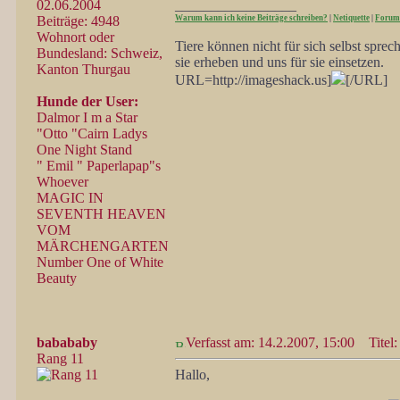
02.06.2004
_________________
Beiträge: 4948
Warum kann ich keine Beiträge schreiben?
|
Netiquette
|
Forum
Wohnort oder
Tiere können nicht für sich selbst spre
Bundesland: Schweiz,
sie erheben und uns für sie einsetzen.
Kanton Thurgau
URL=http://imageshack.us]
[/URL]
Hunde der User:
Dalmor I m a Star
"Otto "Cairn Ladys
One Night Stand
" Emil " Paperlapap"s
Whoever
MAGIC IN
SEVENTH HEAVEN
VOM
MÄRCHENGARTEN
Number One of White
Beauty
babababy
Verfasst am: 14.2.2007, 15:00
Titel:
Rang 11
Hallo,