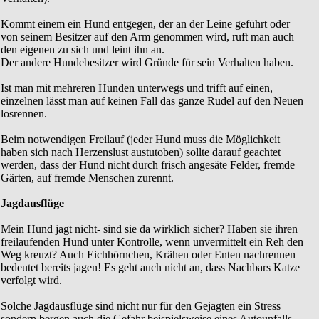
Kommt einem ein Hund entgegen, der an der Leine geführt oder
von seinem Besitzer auf den Arm genommen wird, ruft man auch
den eigenen zu sich und leint ihn an.
Der andere Hundebesitzer wird Gründe für sein Verhalten haben.
Ist man mit mehreren Hunden unterwegs und trifft auf einen,
einzelnen lässt man auf keinen Fall das ganze Rudel auf den Neuen
losrennen.
Beim notwendigen Freilauf (jeder Hund muss die Möglichkeit
haben sich nach Herzenslust austutoben) sollte darauf geachtet
werden, dass der Hund nicht durch frisch angesäte Felder, fremde
Gärten, auf fremde Menschen zurennt.
Jagdausflüge
Mein Hund jagt nicht- sind sie da wirklich sicher? Haben sie ihren
freilaufenden Hund unter Kontrolle, wenn unvermittelt ein Reh den
Weg kreuzt? Auch Eichhörnchen, Krähen oder Enten nachrennen
bedeutet bereits jagen! Es geht auch nicht an, dass Nachbars Katze
verfolgt wird.
Solche Jagdausflüge sind nicht nur für den Gejagten ein Stress
sondern bergen auch die Gefahr beispielsweise eines Autounfalls,