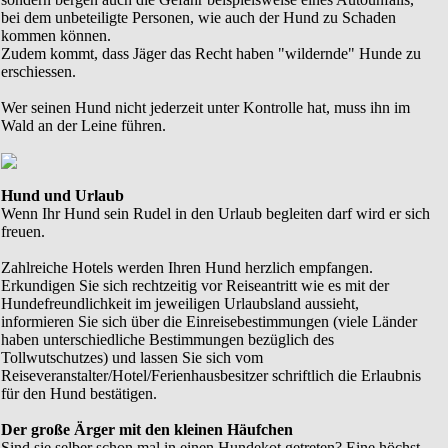
bei dem unbeteiligte Personen, wie auch der Hund zu Schaden
kommen können.
Zudem kommt, dass Jäger das Recht haben "wildernde" Hunde zu
erschiessen.
Wer seinen Hund nicht jederzeit unter Kontrolle hat, muss ihn im
Wald an der Leine führen.
Hund und Urlaub
Wenn Ihr Hund sein Rudel in den Urlaub begleiten darf wird er sich
freuen.
Zahlreiche Hotels werden Ihren Hund herzlich empfangen.
Erkundigen Sie sich rechtzeitig vor Reiseantritt wie es mit der
Hundefreundlichkeit im jeweiligen Urlaubsland aussieht,
informieren Sie sich über die Einreisebestimmungen (viele Länder
haben unterschiedliche Bestimmungen bezüglich des
Tollwutschutzes) und lassen Sie sich vom
Reiseveranstalter/Hotel/Ferienhausbesitzer schriftlich die Erlaubnis
für den Hund bestätigen.
Der große Ärger mit den kleinen Häufchen
Sind sie selber schon mal in einen Hundekot getreten? Eine höchst