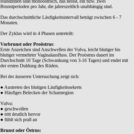
Hündinnen sind monoöstrisch, das heisst, ein bzw. zwei
Brunstperioden pro Jahr, die jahreszeitlich unabhängig sind.
Das durchschnittliche Läufigkeitsintervall beträgt zwischen 6 - 7
Monaten.
Der Zyklus wird in 4 Phasen unterteilt:
Vorbrunst oder Proöstrus
:
Erste Anzeichen sind Anschwellen der Vulva, leicht blutiger bis
blutiger vermehrter Vaginalausfluss. Der Proöstrus dauert im
Durchschnitt 10 Tage (Schwankung von 3-16 Tagen) und endet mit
der ersten Duldung des Rüden.
Bei der äusseren Untersuchung zeigt sich:
● Austreten des blutigen Läufigkeitssekrets
● Häufiges Belecken der Schamregion
Vulva:
● geschwollen
● tritt deutlich hervor
● fühlt sich prall an
Brunst oder Östrus: