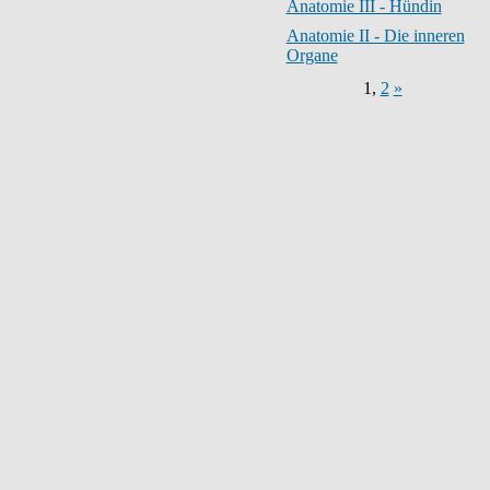
Anatomie III - Hündin
Anatomie II - Die inneren
Organe
1
,
2
»