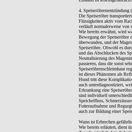
4. Speiseröhrenentzündung (
Die Speiseröhre transporti
Flüssigkeiten aktiv vom Rac
verläuft normalerweise von 
Wie bereits erwähnt, wird w
Bewegung der Speiseröhre d
überwunden, und der Magenin
Speiseröhre. Obwohl es durc
und das Abschlucken des Spe
Neutralisierung des Magenin
passieren, dass die sonst seh
Speiseröhrenschleimhaut re
ist dieses Phänomen als Ref
Hund tritt diese Komplikatio
auch unterdiagnostiziert, wei
Erkrankung eine Speiseröhre
sind individuell unterschiedl
Speichelfluss, Schmerzäuss
Futteraufnahme und Regurgit
auch zur Bildung einer Spei
Wann ist Erbrechen gefährli
Wie bereits erläutert, dient 