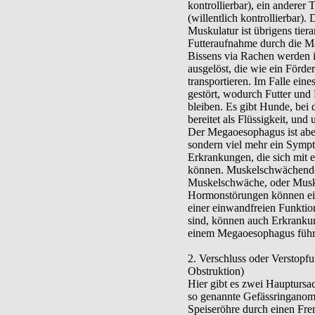
kontrollierbar), ein anderer T
(willentlich kontrollierbar). 
Muskulatur ist übrigens tiera
Futteraufnahme durch die M
Bissens via Rachen werden i
ausgelöst, die wie ein Förd
transportieren. Im Falle ein
gestört, wodurch Futter und 
bleiben. Es gibt Hunde, be
bereitet als Flüssigkeit, und
Der Megaoesophagus ist aber
sondern viel mehr ein Sympt
Erkrankungen, die sich mit
können. Muskelschwächende
Muskelschwäche, oder Musk
Hormonstörungen können ei
einer einwandfreien Funktion
sind, können auch Erkranku
einem Megaoesophagus führ
2. Verschluss oder Verstopf
Obstruktion)
Hier gibt es zwei Hauptursa
so genannte Gefässringanoma
Speiseröhre durch einen Fr