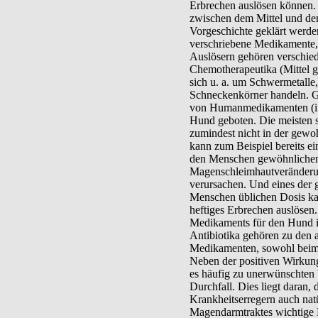
Erbrechen auslösen können
zwischen dem Mittel und de
Vorgeschichte geklärt werde
verschriebene Medikamente, 
Auslösern gehören verschied
Chemotherapeutika (Mittel g
sich u. a. um Schwermetalle,
Schneckenkörner handeln. G
von Humanmedikamenten (in
Hund geboten. Die meisten s
zumindest nicht in der gew
kann zum Beispiel bereits e
den Menschen gewöhnlichen
Magenschleimhautveränderu
verursachen. Und eines der 
Menschen üblichen Dosis kan
heftiges Erbrechen auslösen.
Medikaments für den Hund im
Antibiotika gehören zu den 
Medikamenten, sowohl beim
Neben der positiven Wirkun
es häufig zu unerwünschten
Durchfall. Dies liegt daran, 
Krankheitserregern auch natü
Magendarmtraktes wichtige B