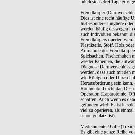
mindestens drei Tage erfolge
Fremdkörper (Darmverschlu
Dies ist eine recht häufige 
Insbesondere Jungtiere oder 
werden häufig deswegen in di
auch Individuen bekannt, di
Fremdkörpers operiert werde
Plastikteile, Stoff, Holz ode
Aufnahme des Fremdkörpers 
Spielsachen, Fischerhaken m
wieder Patienten, die aufwä
Diagnose Darmverschluss ges
werden, dass auch mit den 
wie Röntgen oder Ultraschall
Herausforderung sein kann, de
Röntgenbild nicht dar. Desha
Operation (Laparotomie, Öf
schaffen. Auch wenn es dab
gefunden wird: Es ist in sol
viel zu operieren, als einmal
schon geplatzt ist).
Medikamente / Gifte (Toxine
Es gibt eine ganze Reihe vo