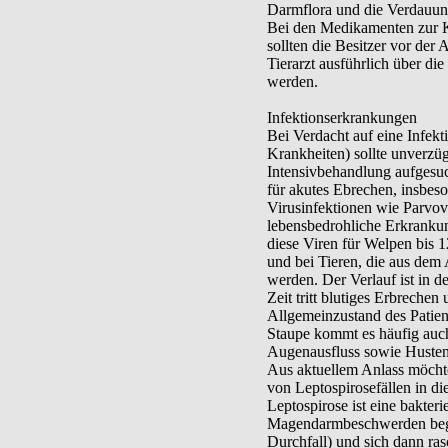
Darmflora und die Verdauung
Bei den Medikamenten zur 
sollten die Besitzer vor de
Tierarzt ausführlich über d
werden.
Infektionserkrankungen
Bei Verdacht auf eine Infekt
Krankheiten) sollte unverzügl
Intensivbehandlung aufgesuc
für akutes Ebrechen, insbes
Virusinfektionen wie Parvov
lebensbedrohliche Erkrankun
diese Viren für Welpen bis 
und bei Tieren, die aus dem 
werden. Der Verlauf ist in de
Zeit tritt blutiges Erbrechen
Allgemeinzustand des Patient
Staupe kommt es häufig auc
Augenausfluss sowie Husten
Aus aktuellem Anlass möchte
von Leptospirosefällen in d
Leptospirose ist eine bakteri
Magendarmbeschwerden begin
Durchfall) und sich dann ra