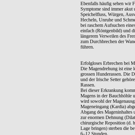
Ebenfalls häufig sehen wir F
Symptome sind immer akut un
Speichelfluss, Würgen, Aus
Hecheln, Unruhe und Schmer
bei raschem Aufsuchen eines
einfach (Röntgenbild) und d
längerem Verweilen des Frem
zum Durchbrechen der Wand 
führen.
Erfolgloses Erbrechen bei 
Die Magendrehung ist eine 
grossen Hunderassen. Die D
und der Irische Setter gehör
Rassen.
Bei dieser Erkrankung komm
Magens in der Bauchhöhle u
wird sowohl der Magenausga
Mageneingang (Kardia) abges
Abgang des Mageninhaltes u
zur enormen Dehnung (Dilat
chirurgische Reposition (d. 
Lage bringen) sterben die be
6–12 Stunden.