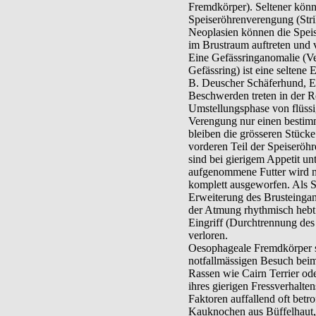
Fremdkörper). Seltener kön
Speiseröhrenverengung (Stri
Neoplasien können die Speis
im Brustraum auftreten und 
Eine Gefässringanomalie (Ve
Gefässring) ist eine seltene
B. Deuscher Schäferhund, En
Beschwerden treten in der 
Umstellungsphase von flüssi
Verengung nur einen bestim
bleiben die grösseren Stücke
vorderen Teil der Speiseröhr
sind bei gierigem Appetit un
aufgenommene Futter wird mi
komplett ausgeworfen. Als S
Erweiterung des Brusteingang
der Atmung rhythmisch hebt 
Eingriff (Durchtrennung des 
verloren.
Oesophageale Fremdkörper s
notfallmässigen Besuch beim 
Rassen wie Cairn Terrier od
ihres gierigen Fressverhalte
Faktoren auffallend oft betro
Kauknochen aus Büffelhaut,