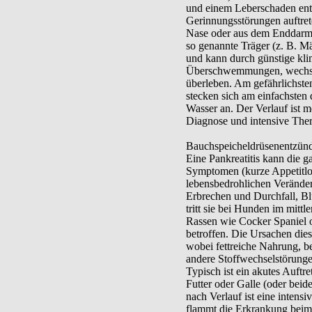
und einem Leberschaden ent
Gerinnungsstörungen auftret
Nase oder aus dem Enddarm).
so genannte Träger (z. B. M
und kann durch günstige kli
Überschwemmungen, wechsel
überleben. Am gefährlichste
stecken sich am einfachste
Wasser an. Der Verlauf ist me
Diagnose und intensive Ther
Bauchspeicheldrüsenentzündu
Eine Pankreatitis kann die 
Symptomen (kurze Appetitlos
lebensbedrohlichen Verände
Erbrechen und Durchfall, Bl
tritt sie bei Hunden im mittl
Rassen wie Cocker Spaniel o
betroffen. Die Ursachen dies
wobei fettreiche Nahrung, 
andere Stoffwechselstörungen
Typisch ist ein akutes Auftr
Futter oder Galle (oder bei
nach Verlauf ist eine intens
flammt die Erkrankung beim 