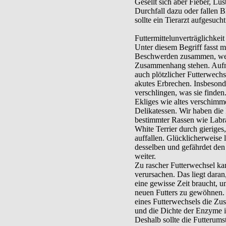
Gesellt sich aber Fieber, Lus
Durchfall dazu oder fallen 
sollte ein Tierarzt aufgesuch
Futtermittelunverträglichkeit
Unter diesem Begriff fasst m
Beschwerden zusammen, wel
Zusammenhang stehen. Aufn
auch plötzlicher Futterwechs
akutes Erbrechen. Insbesond
verschlingen, was sie finden
Ekliges wie altes verschimm
Delikatessen. Wir haben die 
bestimmter Rassen wie Labr
White Terrier durch gieriges
auffallen. Glücklicherweise 
desselben und gefährdet den
weiter.
Zu rascher Futterwechsel k
verursachen. Das liegt dara
eine gewisse Zeit braucht, 
neuen Futters zu gewöhnen. 
eines Futterwechsels die Z
und die Dichte der Enzyme 
Deshalb sollte die Futterums