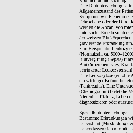
Routineblutuntersuchung
Eine Blutuntersuchung ist i
Allgemeinzustand des Patient
Symptome wie Fieber oder H
Erbrochene oder der Durchf
werden die Anzahl von rote
untersucht. Eine besonders e
der weissen Blutkörperchen (
gravierende Erkrankung hin. 
zum Beispiel die Leukozyten
(Normalzahl ca. 5000–12000 
Blutvergiftung (Sepsis) füh
Blutkörperchen ist es, Krank
verringerter Leukozytenzahl 
Eine Leukozytose (erhöhte A
ein wichtiger Befund bei e
(Pankreatitis). Eine Untersu
(Chemogramm) bietet die Mö
Niereninsuffizienz, Leberen
diagnostizieren oder auszusc
Spezialblutuntersuchungen
Bestimmte Erkrankungen wie
Lebershunt (Missbildung de
Leber) lassen sich nur mit sp