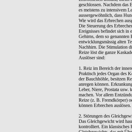
geschlossen. Nachdem das 
es meistens zu intensivem Le
aussergewöhnlich, dass Hun
Wie wird das Erbrechen ausg
Die Steuerung des Erbrechen
Ereignisses befindet sich in 
Gehirns, dem so genannten B
entwicklungsmässig alten Te
Nachhirn. Die Stimulation d
Reize löst die ganze Kaskad
Auslöser sind:
1. Reiz im Bereich der inne
Praktisch jedes Organ des K
der Bauchhöhle, besitzen R
anregen können. Erkrankung
Leber, Niere, Prostata usw.
machen. Vor allem Entzünd
Reize (z. B. Fremdkörper) o
können Erbrechen auslösen.
2. Störungen des Gleichgew
Das Gleichgewicht wird hau
kontrolliert. Ein klassisches
Gleichgewichts, das mit Übe