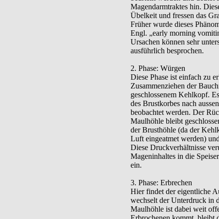
Magendarmtraktes hin. Diese
Übelkeit und fressen das Gr
Früher wurde dieses Phäno
Engl. „early morning vomiti
Ursachen können sehr unters
ausführlich besprochen.
2. Phase: Würgen
Diese Phase ist einfach zu 
Zusammenziehen der Bauchmu
geschlossenem Kehlkopf. Es
des Brustkorbes nach ausse
beobachtet werden. Der Rück
Maulhöhle bleibt geschlosse
der Brusthöhle (da der Kehlk
Luft eingeatmet werden) und
Diese Druckverhältnisse ver
Mageninhaltes in die Speiser
ein.
3. Phase: Erbrechen
Hier findet der eigentliche 
wechselt der Unterdruck in 
Maulhöhle ist dabei weit of
Erbrochenen kommt, bleibt 