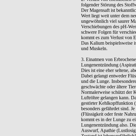
folgender Störung des Stoff
Der Magensaft ist bekanntli
Wert liegt weit unter dem ne
ungewöhnlich viel saurer Ma
Verschiebungen des pH-Wert
schwere Folgen für verschie
kommt es zum Verlust von E
Das Kalium beispielsweise is
und Muskeln.
3. Einatmen von Erbrochene
Lungenentzündung (Aspirat
Dies ist eine eher seltene, a
Dabei gelangt entweder Flüs
und die Lunge. Insbesondere
geschwächte oder ältere Tier
Normalerweise schützt der Ke
Luftröhre gelangen kann. Dar
gestörter Kehlkopffunktion 
besonders gefährdet sind. Je
(Flüssigkeit oder feste Nah
kommt es in der Lunge zu ei
Lungenentzündung also. Die
Auswurf, Apathie (Lustlosig
Zustand ist lebensgefährlich!