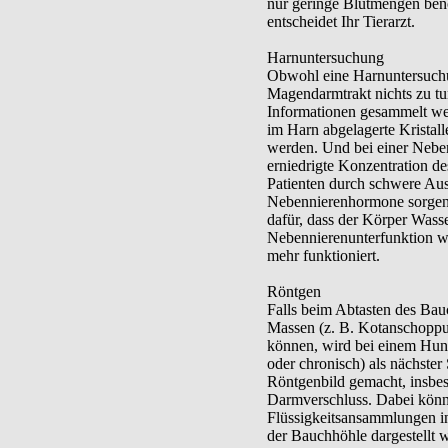
nur geringe Blutmengen benö
entscheidet Ihr Tierarzt.
Harnuntersuchung
Obwohl eine Harnuntersuchu
Magendarmtrakt nichts zu tu
Informationen gesammelt we
im Harn abgelagerte Kristall
werden. Und bei einer Nebenn
erniedrigte Konzentration des
Patienten durch schwere Aus
Nebennierenhormone sorgen i
dafür, dass der Körper Wasse
Nebennierenunterfunktion w
mehr funktioniert.
Röntgen
Falls beim Abtasten des Bauc
Massen (z. B. Kotanschoppu
können, wird bei einem Hun
oder chronisch) als nächster
Röntgenbild gemacht, insbes
Darmverschluss. Dabei könn
Flüssigkeitsansammlungen in
der Bauchhöhle dargestellt 