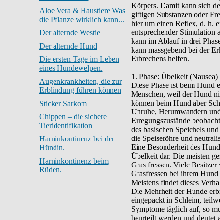
Körpers. Damit kann sich de
Aloe Vera & Haustiere Was
giftigen Substanzen oder Fre
die Pflanze wirklich kann...
hier um einen Reflex, d. h. 
entsprechender Stimulation 
Der alternde Westie
kann im Ablauf in drei Phase
Der alternde Hund
kann massgebend bei der E
Erbrechens helfen.
Die ersten Tage im Leben
eines Hundewelpen.
1. Phase: Übelkeit (Nausea)
Augenkrankheiten, die zur
Diese Phase ist beim Hund e
Erblindung führen können
Menschen, weil der Hund ni
können beim Hund aber Schm
Sticker Sarkom
Unruhe, Herumwandern und au
Chippen – die sichere
Erregungszustände beobacht
Tieridentifikation
des basischen Speichels und
die Speiseröhre und neutrali
Harninkontinenz bei der
Eine Besonderheit des Hunde
Hündin.
Übelkeit dar. Die meisten g
Harninkontinenz beim
Gras fressen. Viele Besitzer
Rüden.
Grasfressen bei ihrem Hund k
Meistens findet dieses Verha
Die Mehrheit der Hunde erbr
eingepackt in Schleim, teilw
Symptome täglich auf, so mus
beurteilt werden und deutet 