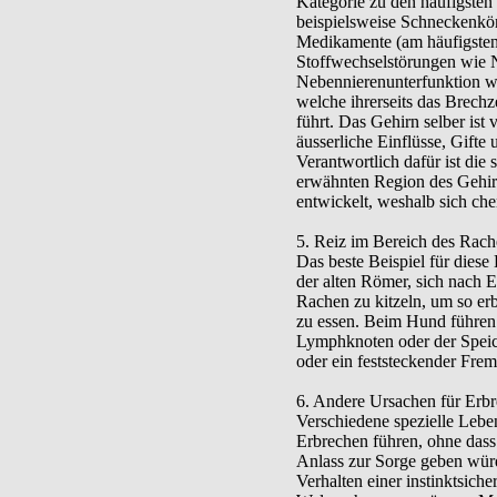
Kategorie zu den häufigsten 
beispielsweise Schneckenkö
Medikamente (am häufigsten 
Stoffwechselstörungen wie N
Nebennierenunterfunktion w
welche ihrerseits das Brech
führt. Das Gehirn selber ist
äusserliche Einflüsse, Gifte
Verantwortlich dafür ist die
erwähnten Region des Gehirn
entwickelt, weshalb sich ch
5. Reiz im Bereich des Rach
Das beste Beispiel für diese
der alten Römer, sich nach E
Rachen zu kitzeln, um so er
zu essen. Beim Hund führen
Lymphknoten oder der Speic
oder ein feststeckender Fre
6. Andere Ursachen für Erb
Verschiedene spezielle Le
Erbrechen führen, ohne dass
Anlass zur Sorge geben wür
Verhalten einer instinktsiche