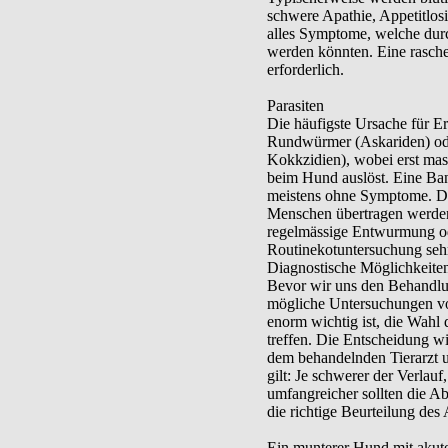
schwere Apathie, Appetitlos
alles Symptome, welche durc
werden könnten. Eine rasche
erforderlich.
Parasiten
Die häufigste Ursache für E
Rundwürmer (Askariden) oder
Kokkzidien), wobei erst mas
beim Hund auslöst. Eine Ba
meistens ohne Symptome. Da 
Menschen übertragen werden 
regelmässige Entwurmung od
Routinekotuntersuchung seh
Diagnostische Möglichkeite
Bevor wir uns den Behandlu
mögliche Untersuchungen vor.
enorm wichtig ist, die Wahl d
treffen. Die Entscheidung 
dem behandelnden Tierarzt u
gilt: Je schwerer der Verlauf,
umfangreicher sollten die Ab
die richtige Beurteilung des
Ein munterer Hund mit akut