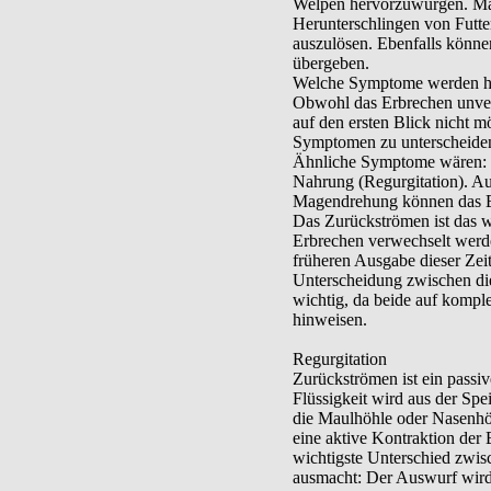
Welpen hervorzuwürgen. Man
Herunterschlingen von Futte
auszulösen. Ebenfalls könne
übergeben.
Welche Symptome werden hä
Obwohl das Erbrechen unverw
auf den ersten Blick nicht m
Symptomen zu unterscheide
Ähnliche Symptome wären: 
Nahrung (Regurgitation). Au
Magendrehung können das E
Das Zurückströmen ist das 
Erbrechen verwechselt werd
früheren Ausgabe dieser Zeits
Unterscheidung zwischen di
wichtig, da beide auf komple
hinweisen.
Regurgitation
Zurückströmen ist ein passive
Flüssigkeit wird aus der Spe
die Maulhöhle oder Nasenhöh
eine aktive Kontraktion der 
wichtigste Unterschied zwis
ausmacht: Der Auswurf wird