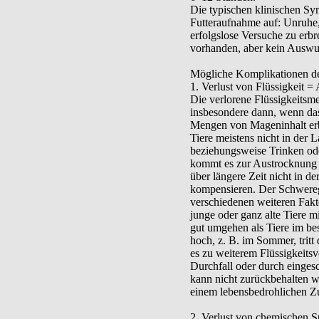
Die typischen klinischen Sy
Futteraufnahme auf: Unruhe,
erfolgslose Versuche zu erb
vorhanden, aber kein Auswurf
Mögliche Komplikationen d
1. Verlust von Flüssigkeit 
Die verlorene Flüssigkeitsme
insbesondere dann, wenn das
Mengen von Mageninhalt erb
Tiere meistens nicht in der L
beziehungsweise Trinken ode
kommt es zur Austrocknung d
über längere Zeit nicht in d
kompensieren. Der Schwere
verschiedenen weiteren Fakt
junge oder ganz alte Tiere m
gut umgehen als Tiere im be
hoch, z. B. im Sommer, trit
es zu weiterem Flüssigkeitsve
Durchfall oder durch eingesc
kann nicht zurückbehalten we
einem lebensbedrohlichen Zu
2. Verlust von chemischen S