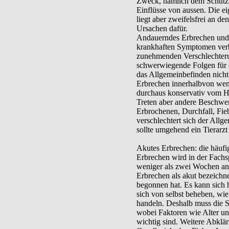
Zweck, nämlich dem Schutzt
Einflüsse von aussen. Die e
liegt aber zweifelsfrei an d
Ursachen dafür.
Andauerndes Erbrechen und 
krankhaften Symptomen verb
zunehmenden Verschlechteru
schwerwiegende Folgen für de
das Allgemeinbefinden nicht 
Erbrechen innerhalbvon wen
durchaus konservativ vom Hu
Treten aber andere Beschw
Erbrochenen, Durchfall, Fie
verschlechtert sich der All
sollte umgehend ein Tierarz
Akutes Erbrechen: die häufi
Erbrechen wird in der Fachs
weniger als zwei Wochen and
Erbrechen als akut bezeichne
begonnen hat. Es kann sich 
sich von selbst beheben, wi
handeln. Deshalb muss die Si
wobei Faktoren wie Alter u
wichtig sind. Weitere Abklär