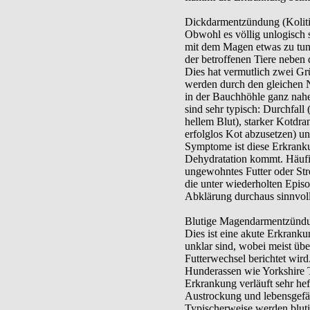
Dickdarmentzündung (Koliti
Obwohl es völlig unlogisch 
mit dem Magen etwas zu tun
der betroffenen Tiere neben
Dies hat vermutlich zwei G
werden durch den gleichen N
in der Bauchhöhle ganz na
sind sehr typisch: Durchfall
hellem Blut), starker Kotdr
erfolglos Kot abzusetzen) und
Symptome ist diese Erkranku
Dehydratation kommt. Häuf
ungewohntes Futter oder Stre
die unter wiederholten Episod
Abklärung durchaus sinnvoll
Blutige Magendarmentzündun
Dies ist eine akute Erkranku
unklar sind, wobei meist üb
Futterwechsel berichtet wird
Hunderassen wie Yorkshire T
Erkrankung verläuft sehr hef
Austrockung und lebensgefäh
Typischerweise werden blutig