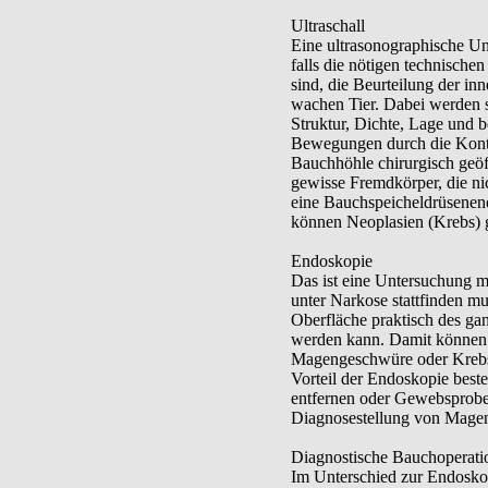
Ultraschall
Eine ultrasonographische Un
falls die nötigen technische
sind, die Beurteilung der i
wachen Tier. Dabei werden s
Struktur, Dichte, Lage und 
Bewegungen durch die Kontra
Bauchhöhle chirurgisch geöf
gewisse Fremdkörper, die ni
eine Bauchspeicheldrüsenen
können Neoplasien (Krebs) 
Endoskopie
Das ist eine Untersuchung m
unter Narkose stattfinden m
Oberfläche praktisch des ga
werden kann. Damit können
Magengeschwüre oder Krebs d
Vorteil der Endoskopie best
entfernen oder Gewebsprobe
Diagnosestellung von Mage
Diagnostische Bauchoperati
Im Unterschied zur Endoskop