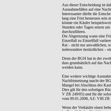
Aus dieser Entscheidung ist da
Ausnahmefällen auf eine Nachf
Interessanter dürfte die Entsch
lang eine Frist bemessen sein 
könnte ein Käufer beispielswei
Stunden oder Tagen setzen um
durchzuführen.
Die Abgrenzung wann eine Fris
Einzelfall zu Einzellfall variie
Rat – nicht nur anwaltlichen, s
insbesondere tierärztlichen – ei
Denn der BGH hat in der zweit
dass grundsätzlich auf das Nach
werden kann.
Eine weitere wichtige Ausnahm
Nachfristsetzung macht der B
Mangel bei Abschluss des Kaufv
Dies gilt für den sofortigen R
V ZR 249/05) und für die sofor
vom 09.01.2008, AZ: VIII ZR 
Wenn der Verkäufer einen beheb