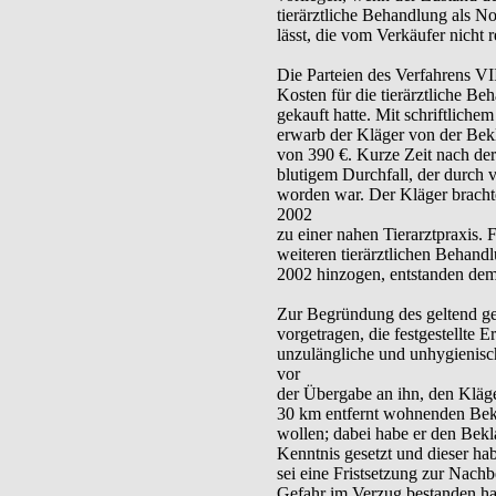
tierärztliche Behandlung als N
lässt, die vom Verkäufer nicht 
Die Parteien des Verfahrens VII
Kosten für die tierärztliche B
gekauft hatte. Mit schriftlich
erwarb der Kläger von der Bek
von 390 €. Kurze Zeit nach der
blutigem Durchfall, der durch 
worden war. Der Kläger brach
2002
zu einer nahen Tierarztpraxis. 
weiteren tierärztlichen Behand
2002 hinzogen, entstanden dem
Zur Begründung des geltend g
vorgetragen, die festgestellte E
unzulängliche und unhygienis
vor
der Übergabe an ihn, den Kläg
30 km entfernt wohnenden Bek
wollen; dabei habe er den Bek
Kenntnis gesetzt und dieser h
sei eine Fristsetzung zur Nach
Gefahr im Verzug bestanden ha