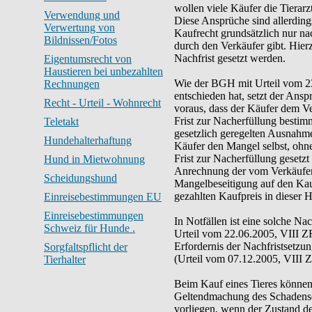
wollen viele Käufer die Tierar
Verwendung und
Diese Ansprüche sind allerding
Verwertung von
Kaufrecht grundsätzlich nur na
Bildnissen/Fotos
durch den Verkäufer gibt. Hie
Nachfrist gesetzt werden.
Eigentumsrecht von
Haustieren bei unbezahlten
Wie der BGH mit Urteil vom 23
Rechnungen
entschieden hat, setzt der Ans
Recht - Urteil - Wohnrecht
voraus, dass der Käufer dem Ve
Frist zur Nacherfüllung bestimm
Teletakt
gesetzlich geregelten Ausnahmet
Hundehalterhaftung
Käufer den Mangel selbst, ohne
Frist zur Nacherfüllung gesetzt
Hund in Mietwohnung
Anrechnung der vom Verkäufer
Scheidungshund
Mangelbeseitigung auf den Kauf
gezahlten Kaufpreis in dieser 
Einreisebestimmungen EU
Einreisebestimmungen
In Notfällen ist eine solche Na
Schweiz für Hunde .
Urteil vom 22.06.2005, VIII Z
Erfordernis der Nachfristsetzun
Sorgfaltspflicht der
(Urteil vom 07.12.2005, VIII 
Tierhalter
Beim Kauf eines Tieres können
Geltendmachung des Schadenser
vorliegen, wenn der Zustand de