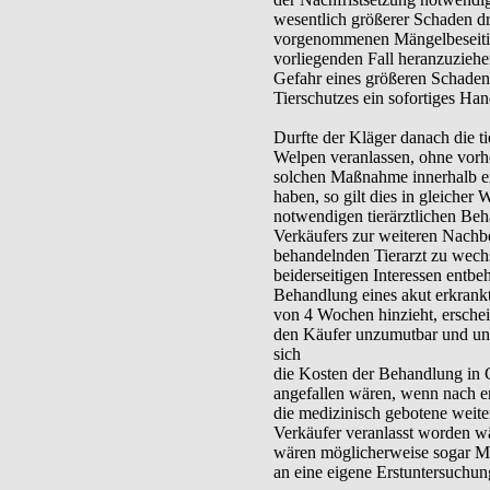
wesentlich größerer Schaden dr
vorgenommenen Mängelbeseitig
vorliegenden Fall heranzuziehen
Gefahr eines größeren Schaden
Tierschutzes ein sofortiges Han
Durfte der Kläger danach die t
Welpen veranlassen, ohne vorh
solchen Maßnahme innerhalb ein
haben, so gilt dies in gleicher 
notwendigen tierärztlichen Be
Verkäufers zur weiteren Nachb
behandelnden Tierarzt zu wech
beiderseitigen Interessen entbe
Behandlung eines akut erkrankt
von 4 Wochen hinzieht, ersche
den Käufer unzumutbar und un
sich
die Kosten der Behandlung in 
angefallen wären, wenn nach e
die medizinisch gebotene weit
Verkäufer veranlasst worden wä
wären möglicherweise sogar Meh
an eine eigene Erstuntersuchu