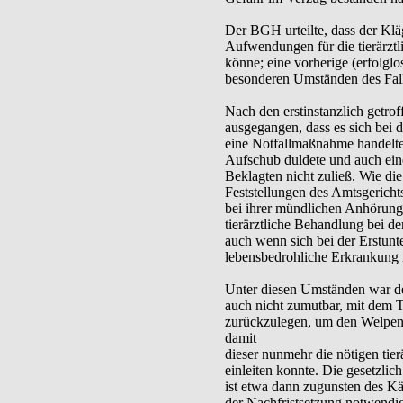
Der BGH urteilte, dass der Klä
Aufwendungen für die tierärzt
könne; eine vorherige (erfolglo
besonderen Umständen des Fall
Nach den erstinstanzlich getro
ausgegangen, dass es sich bei 
eine Notfallmaßnahme handelte,
Aufschub duldete und auch ein
Beklagten nicht zuließ. Wie di
Feststellungen des Amtsgerichts
bei ihrer mündlichen Anhörung e
tierärztliche Behandlung bei d
auch wenn sich bei der Erstunte
lebensbedrohliche Erkrankung n
Unter diesen Umständen war de
auch nicht zumutbar, mit dem 
zurückzulegen, um den Welpen
damit
dieser nunmehr die nötigen tie
einleiten konnte. Die gesetzli
ist etwa dann zugunsten des K
der Nachfristsetzung notwendig