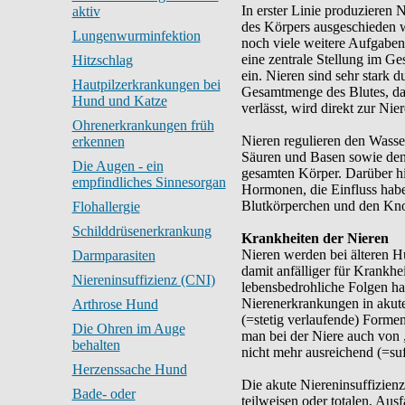
In erster Linie produzieren
aktiv
des Körpers ausgeschieden w
Lungenwurminfektion
noch viele weitere Aufgaben
eine zentrale Stellung im G
Hitzschlag
ein. Nieren sind sehr stark d
Hautpilzerkrankungen bei
Gesamtmenge des Blutes, da
Hund und Katze
verlässt, wird direkt zur Niere
Ohrenerkrankungen früh
Nieren regulieren den Wasse
erkennen
Säuren und Basen sowie den 
Die Augen - ein
gesamten Körper. Darüber hi
empfindliches Sinnesorgan
Hormonen, die Einfluss habe
Blutkörperchen und den Kno
Flohallergie
Schilddrüsenerkrankung
Krankheiten der Nieren
Nieren werden bei älteren 
Darmparasiten
damit anfälliger für Krankhei
Niereninsuffizienz (CNI)
lebensbedrohliche Folgen ha
Nierenerkrankungen in akute
Arthrose Hund
(=stetig verlaufende) Forme
Die Ohren im Auge
man bei der Niere auch von „
behalten
nicht mehr ausreichend (=suff
Herzenssache Hund
Die akute Niereninsuffizienz
Bade- oder
teilweisen oder totalen, Ausf