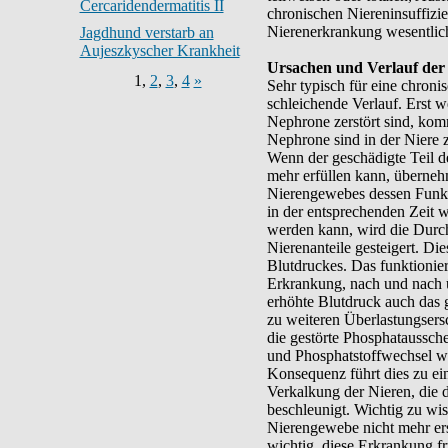
Cercaridendermatitis II
chronischen Niereninsuffizien
Nierenerkrankung wesentlich 
Jagdhund verstarb an
Aujeszkyscher Krankheit
Ursachen und Verlauf de
1
,
2
,
3
,
4
»
Sehr typisch für eine chronis
schleichende Verlauf. Erst w
Nephrone zerstört sind, kom
Nephrone sind in der Niere z
Wenn der geschädigte Teil 
mehr erfüllen kann, überneh
Nierengewebes dessen Funkt
in der entsprechenden Zeit w
werden kann, wird die Durc
Nierenanteile gesteigert. Di
Blutdruckes. Das funktionie
Erkrankung, nach und nach ü
erhöhte Blutdruck auch das
zu weiteren Überlastungsers
die gestörte Phosphataussch
und Phosphatstoffwechsel wer
Konsequenz führt dies zu ei
Verkalkung der Nieren, die
beschleunigt. Wichtig zu wis
Nierengewebe nicht mehr ers
wichtig, diese Erkrankung f