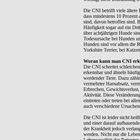
Die CNI betrifft viele älter
dass mindestens 10 Prozent al
sind, davon betroffen sind. 
Häufigkeit sogar auf ein Drit
über achtjährigen Hunde sind 
Todesursache bei Hunden un
Hunden sind vor allem die 
Yorkshire Terrier, bei Katzen
Woran kann man CNI erk
Die CNI schreitet schleichen
erkennbar und ähneln häufig
werdender Tiere. Dazu zähle
vermehrter Harnabsatz, verm
Erbrechen, Gewichtsverlust,
Aktivität. Diese Veränderung
eintreten oder treten bei all
auch verschiedene Ursachen
Die CNI ist leider nicht heil
und einer darauf aufbauende
der Krankheit jedoch verlan
werden. Nicht nur die Leben
Lebensqualität der Patienten 