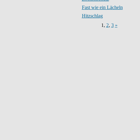
Fast wie ein Lächeln
Hitzschlag
1
,
2
,
3
»