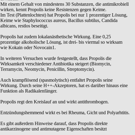
Mit einem Gehalt von mindestens 30 Substanzen, die antimikrobiell
wirken, kennt Propolis keine Resistenzen gegen Keime.
Im Test (Plattenlochtest) hat Propolis bei nur 1 prozentiger Lösung,
Keime wie Staphylococcus aureus, Bacillus subtilus, Candida
albicans, restlos beseitigt.
Propolis hat zudem lokalanästhetische Wirkung. Eine 0,25
prozentige alkoholische Lösung, ist drei- bis viermal so wirksam
wie Kokain oder Novocain1.
In weiteren Versuchen wurde festgestellt, dass Propolis die
Wirksamkeit verschiedener Antibiotika steigert (Biomycin,
Terramycin, Neomycin, Penicillin, Streptomycin).
Auch krampflösend (spasmolytisch) entfaltet Propolis seine
Wirkung. Durch seine H++-Akzeptoren, hat es darüber hinaus eine
Funktion als Radikalenfänger.
Propolis regt den Kreislauf an und wirkt antithrombogen.
Entzündungshemmend wirkt es bei Rheuma, Gicht und Polyarhtitis.
Es gibt außerdem Hinweise darauf, dass Propolis direkte
antikarzinogene und antimutagene Eigenschaften besitzt