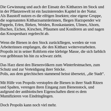
Die Gewinnung und auch der Einsatz des Kittharzes im Stock und
in der Pflanzenwelt ist ein faszinierendes Kapitel in der Natur.
Als Baustoff nutzen es die eifrigen Insekten; eine eigene Gruppe,
die sogenannten Kittharzsammlerinnen, fliegen Harzspender wir
Pappeln, Erlen, Birken, Weiden, Rosskastanien, Ulmen, Ahorn,
Buchen, Eichen, Kirschen, Pflaumen und Koniferen an und nagen
das Knospenharz regelrecht ab.
Wenn die Bienen in den Stock zurückfliegen, werden sie von
Arbeiterinnen empfangen, die den Kittharz weiterverarbeiten.
Propolis ist in seiner Rohform eine klebrige Masse, die sich farblich
von gelbbraun bis hin zu schwarz zieht.
Das Harz dient den Bienenvölkern zum Winterfestmachen, zum
Schutz und zur Verteidigung ihrer Stöcke.
Polis, aus dem griechischen stammend heisst übersetzt, „die Stadt“.
Mit Hilfe von Propolis verstopfen die Bienen in ihrer Stadt Ritzen
und Spalten, verengen ihren Eingang zum Bienenstock, und
aufgrund der antibiotischen Eigenschaften dient es dem
Mumifizieren von Eindringlingen.
Doch Propolis kann noch viel mehr.