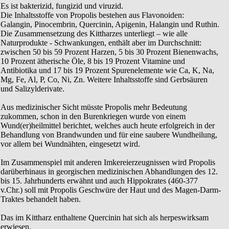
Es ist bakterizid, fungizid und viruzid.
Die Inhaltsstoffe von Propolis bestehen aus Flavonoiden:
Galangin, Pinocembrin, Quercinin, Apigenin, Halangin und Ruthin.
Die Zusammensetzung des Kittharzes unterliegt – wie alle
Naturprodukte - Schwankungen, enthält aber im Durchschnitt:
zwischen 50 bis 59 Prozent Harzen, 5 bis 30 Prozent Bienenwachs,
10 Prozent ätherische Öle, 8 bis 19 Prozent Vitamine und
Antibiotika und 17 bis 19 Prozent Spurenelemente wie Ca, K, Na,
Mg, Fe, Al, P, Co, Ni, Zn. Weitere Inhaltsstoffe sind Gerbsäuren
und Salizylderivate.
Aus medizinischer Sicht müsste Propolis mehr Bedeutung
zukommen, schon in den Burenkriegen wurde von einem
Wund(er)heilmittel berichtet, welches auch heute erfolgreich in der
Behandlung von Brandwunden und für eine saubere Wundheilung,
vor allem bei Wundnähten, eingesetzt wird.
Im Zusammenspiel mit anderen Imkereierzeugnissen wird Propolis
darüberhinaus in georgischen medizinischen Abhandlungen des 12.
bis 15. Jahrhunderts erwähnt und auch Hippokrates (460-377
v.Chr.) soll mit Propolis Geschwüre der Haut und des Magen-Darm-
Traktes behandelt haben.
Das im Kittharz enthaltene Quercinin hat sich als herpeswirksam
erwiesen.